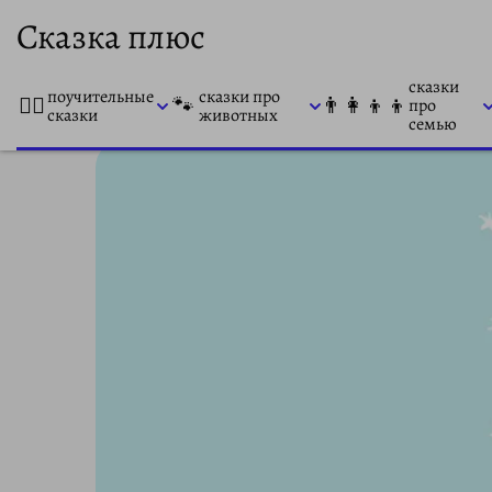
Сказка плюс
сказки
поучительные
сказки про
👨‍⚕️
🐾
👨‍👩‍👦‍👦
про
сказки
животных
семью