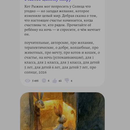
Кот Рыжик мог попросить у Солнца что
угодно — но загадал желание, которое
изменило целый мир. Добрая сказка о том,
что настоящее счастье начинается, когда
счастливы те, кто рядом. Прочитайте её
ребёнку на ночь — и спросите, о чём мечтает
он.
поучительные, авторские, про желания,
терапевтические, о добре, волшебные, про
животных, про мечту, про котов и кошек, о
счастье, на ночь (успокаивающие), для 1
класса, для 2 класса, для 3 класса, для детей
5 лет, для детей 6 лет, для детей 7 лет, про
солнце, 2026
5 495
6
42
4