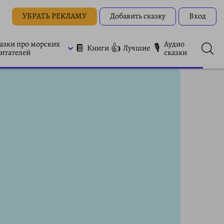
УБРАТЬ РЕКЛАМУ
Добавить сказку
Вход
азки про морских
Аудио
📔
👍
🎙
Книги
Лучшие
итателей
сказки