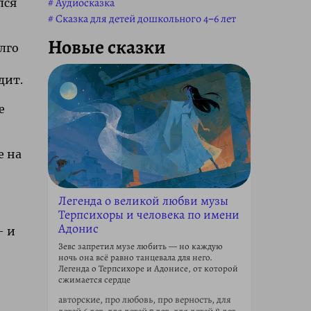
Аудиосказка
лся
Сказка для детей дошкольного 4–6 лет
Новые сказки
лго
дит.
е
е на
Легенда о великой любви музы
Терпсихоры и человека по имени
е
Адонис
— и
Зевс запретил музе любить — но каждую
ночь она всё равно танцевала для него.
Легенда о Терпсихоре и Адонисе, от которой
сжимается сердце
авторские, про любовь, про верность, для