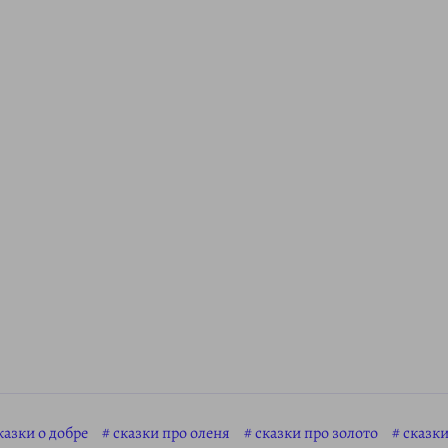
казки о добре
сказки про оленя
сказки про золото
сказки