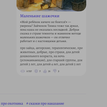
Маленькие шажочки
«Мой ребёнок ничего не боится!» —
уверены? Зайчонок Тимка тоже так думал,
пока каша не оказалась несладкой. Добрая
сказка о страхе темноты и мамином методе
маленьких шажочков — он отлично
работает и с настоящими детьми.
про зайца, авторские, терапевтические, про
животных, добрые, про страхи, для детей
дошкольного возраста, на ночь
(успокаивающие), для старшей группы, для
детей 3 лет, для детей 4 лет, для детей 5 лет
2 737
7
31
3
 про охотника
сказки про наказание