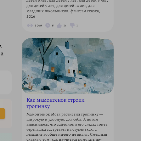
детей 6 лет, для детей 7 лет, для детей 8 лет,
для детей 9 лет, для детей 10 лет, для
младших школьников, фэнтези сказка,
2026
1 049
6
14
1
.
на
Как мамонтёнок строил
тропинку
Мамонтёнок Мотя расчистил тропинку —
широкую и удобную. Для себя. А потом
выяснилось, что зайчонок в его следах тонет,
черепашка застревает на ступеньках, а
лемминг вообще ничего не видит. Смешная
сказка о том, как научиться помогать по-