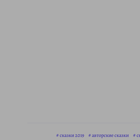
сказки 2019
авторские сказки
с