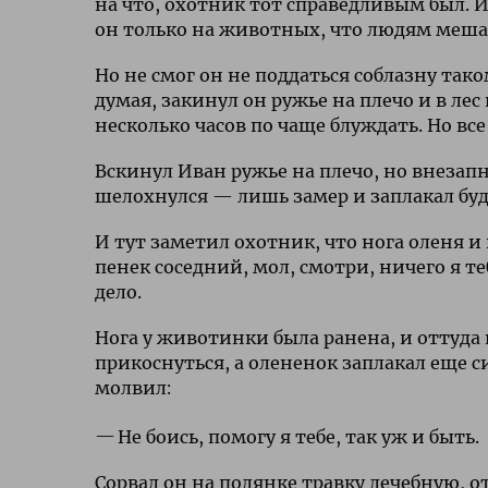
на что, охотник тот справедливым был.
он только на животных, что людям мешал
Но не смог он не поддаться соблазну так
думая, закинул он ружье на плечо и в ле
несколько часов по чаще блуждать. Но вс
Вскинул Иван ружье на плечо, но внезапн
шелохнулся — лишь замер и заплакал буд
И тут заметил охотник, что нога оленя 
пенек соседний, мол, смотри, ничего я т
дело.
Нога у животинки была ранена, и оттуда 
прикоснуться, а олененок заплакал еще с
молвил:
Не боись, помогу я тебе, так уж и быть.
Сорвал он на полянке травку лечебную, о