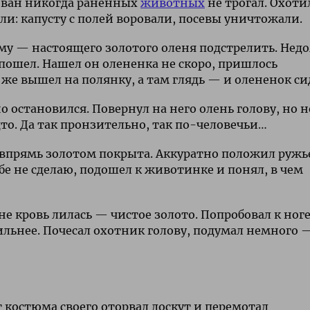
 Иван никогда раненных
животных
не трогал. Охоти
и: капусту с полей воровали, посевы уничтожали.
ому — настоящего золотого оленя подстрелить. Недо
с пошел. Нашел он олененка не скоро, пришлось
е же вышел на полянку, а там глядь — и олененок си
о остановился. Повернул на него олень голову, но н
то. Да так пронзительно, так по-человечьи…
и впрямь золотом покрыта. Аккуратно положил ружь
ебе не сделаю, подошел к животинке и понял, в чем
не кровь лилась — чистое золото. Попробовал к ног
ильнее. Почесал охотник голову, подумал немного 
т костюма своего оторвал лоскут и перемотал