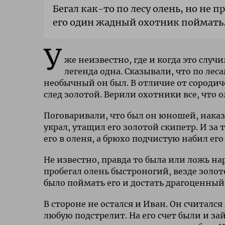
Бегал как-то по лесу олень, но не 
его один жадный охотник поймать.
У
же неизвестно, где и когда это случ
легенда одна. Сказывали, что по ле
необычный он был. В отличие от сородиче
след золотой. Верили охотники все, что
Поговаривали, что был он юношей, наказ
украл, утащил его золотой скипетр. И за
его в оленя, а брюхо подчистую набил 
Не известно, правда то была или ложь нар
пробегал олень быстроногий, везде золот
было поймать его и достать драгоценный
В стороне не остался и Иван. Он считалс
любую подстрелит. На его счет были и з