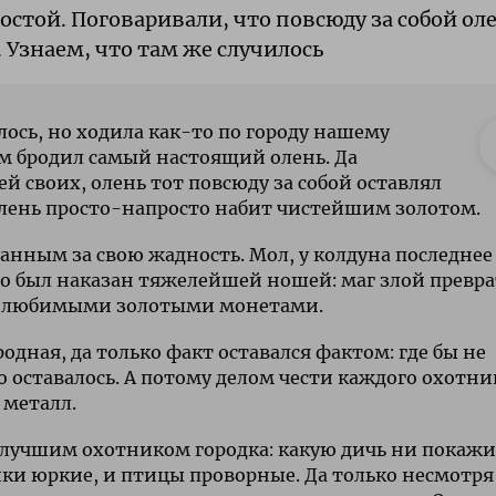
простой. Поговаривали, что повсюду за собой ол
 Узнаем, что там же случилось
илось, но ходила как-то по городу нашему
сам бродил самый настоящий олень. Да
й своих, олень тот повсюду за собой оставлял
 олень просто-напросто набит чистейшим золотом.
анным за свою жадность. Мол, у колдуна последнее
 то был наказан тяжелейшей ношей: маг злой превр
его любимыми золотыми монетами.
одная, да только факт оставался фактом: где бы не
о оставалось. А потому делом чести каждого охотни
 металл.
я лучшим охотником городка: какую дичь ни покажи
айки юркие, и птицы проворные. Да только несмотря