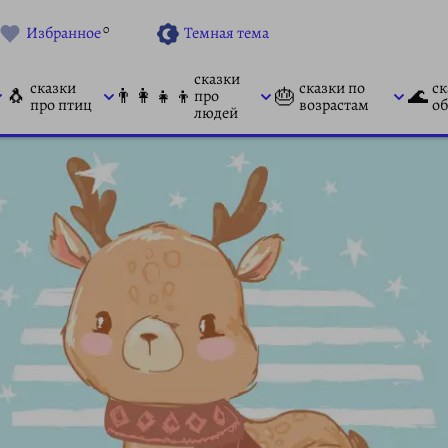
0
Избранное
Темная тема
сказки
сказки
сказки по
ск
🐧
👨‍👩‍👧‍👦
🎂
🌊
про
про птиц
возрастам
об
людей