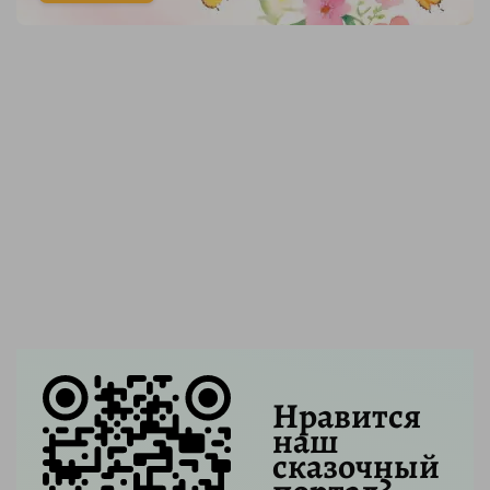
Нравится
наш
сказочный