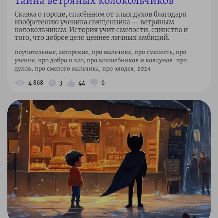
Тайна ветряных колокольчиков
Сказка о городе, спасённом от злых духов благодаря
изобретению ученика священника — ветряным
колокольчикам. История учит смелости, единства и
того, что доброе дело ценнее личных амбиций.
поучительные, авторские, про мальчика, про смелость, про
учение, про добро и зло, про волшебников и колдунов, про
духов, про смелого мальчика, про злодея, 2024
4 868
3
44
6