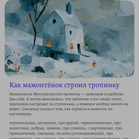
Как мамонтёнок строил тропинку
Мамонтёнок Мотя расчистил тропинку — широкую и удобную.
Для себя. А потом выяснилось, что зайчонок в его следах тонет,
черепашка застревает на ступеньках, а лемминг вообще ничего не
видит. Смешная сказка о том, как научиться помогать по-
настоящему.
поучительные, авторские, про друзей, терапевтические, про
животных, добрые, зимние, про помощь, с картинками, про
приключения, смешные, на ночь (успокаивающие), про
уверенность, для 1 класса, для 2 класса, для старшей группы, для