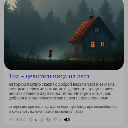
Тиа – целительница из леса
Авторская аудио сказка о доброй ведьме Тии и её маме,
которые, пережив изгнание из деревни, продолжают
целить людей и дарить им тепло. История о том, как
доброта преодолевает страх перед неизвестностью.
авторские, про девочку, про семью, про маму, про волшебников
и колдунов, на ночь (успокаивающие), 2024
🔊
4 005
4
63
1