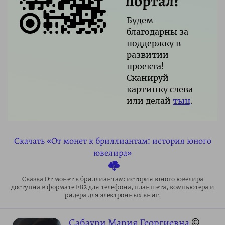
портал?
Будем
благодарны за
поддержку в
развитии
проекта!
Сканируй
картинку слева
или делай
тыц
.
Скачать «От монет к бриллиантам: история юного
ювелира»
Сказка От монет к бриллиантам: история юного ювелира
доступна в формате FB2 для телефона, планшета, компьютера и
ридера для электронных книг.
Сабаури Мария Георгиевна
©