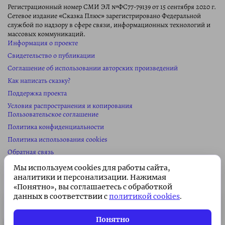
Регистрационный номер СМИ ЭЛ №ФС77-79139 от 15 сентября 2020 г.
Сетевое издание «Сказка Плюс» зарегистрировано Федеральной
службой по надзору в сфере связи, информационных технологий и
массовых коммуникаций.
Информация о проекте
Свидетельство о публикации
Соглашение об использовании авторских произведений
Как написать сказку?
Поддержка проекта
Условия распространения и копирования
Пользовательское соглашение
Политика конфиденциальности
Политика использования cookies
Обратная связь
Колонка редактора
Мы используем cookies для работы сайта,
Реклама на сайте
аналитики и персонализации. Нажимая
«Понятно», вы соглашаетесь с обработкой
Карта сайта
данных в соответствии с
политикой cookies
.
Сайт сделан в
студии Павла Сайка
Подписка без рекламы 🌟
Информация
о проекте
Подписаться
Всего 49 ₽/месяц. Поддержите
Понятно
проект!