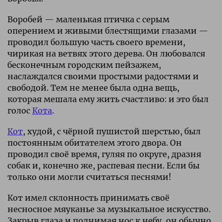
Воробей — маленькая птичка с серым
оперением и живыми блестящими глазами —
проводил большую часть своего времени,
чирикая на ветвях этого дерева. Он любовался
бесконечным городским пейзажем,
наслаждался своими простыми радостями и
свободой. Тем не менее была одна вещь,
которая мешала ему жить счастливо: и это был
голос
Кота
.
Кот
, худой, с чёрной пушистой шерстью, был
постоянным обитателем этого двора. Он
проводил своё время, гуляя по округе, дразня
собак и, конечно же, распевая песни. Если бы
только они могли считаться песнями!
Кот имел склонность принимать своё
несносное мяуканье за музыкальное искусство.
Закрыв глаза и поднимая нос к небу, он обычно