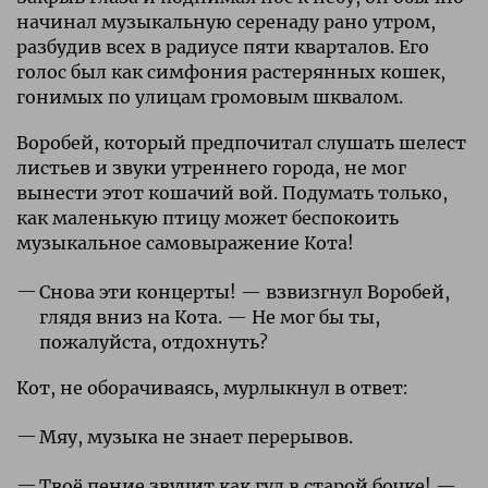
начинал музыкальную серенаду рано утром,
разбудив всех в радиусе пяти кварталов. Его
голос был как симфония растерянных кошек,
гонимых по улицам громовым шквалом.
Воробей, который предпочитал слушать шелест
листьев и звуки утреннего города, не мог
вынести этот кошачий вой. Подумать только,
как маленькую птицу может беспокоить
музыкальное самовыражение Кота!
Снова эти концерты! — взвизгнул Воробей,
глядя вниз на Кота. — Не мог бы ты,
пожалуйста, отдохнуть?
Кот, не оборачиваясь, мурлыкнул в ответ:
Мяу, музыка не знает перерывов.
Твоё пение звучит как гул в старой бочке! —