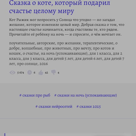
Сказка о коте, который подарил
счастье целому миру
Кот Рыжик мог попросить у Солнца что угодно — но загадал
желание, которое изменило целый мир. Добрая сказка о том, что
настоящее счастье начинается, когда счастливы те, кто рядом.
Прочитайте её ребёнку на ночь — и спросите, о чём мечтает он.
поучительные, авторские, про желания, терапевтические, о
добре, волшебные, про животных, про мечту, про котов и
кошек, о счастье, на ночь (успокаивающие), для 1 класса, для 2
класса, для 3 класса, для детей 5 лет, для детей 6 лет, для детей 7
лет, про солнце, 2026
5 674
6
42
4
сказки про рыб
сказки на ночь (успокаивающие)
сказки нейросетей
сказки 2025