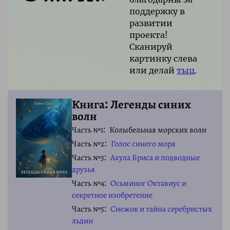
поддержку в
развитии
проекта!
Сканируй
картинку слева
или делай
тыц
.
Книга: Легенды синих
волн
Часть №1
Колыбельная морских волн
Часть №2
Голос синего моря
Часть №3
Акула Бриса и подводные
друзья
Часть №4
Осьминог Октавиус и
секретное изобретение
Часть №5
Снежок и тайна серебристых
льдин