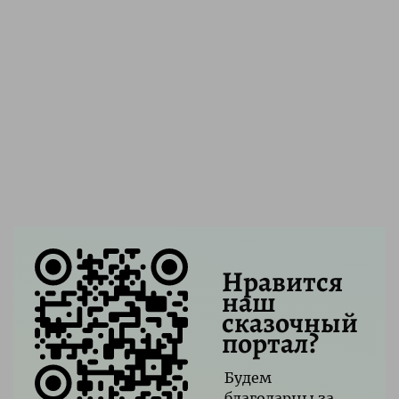
Нравится
наш
сказочный
портал?
Будем
благодарны за