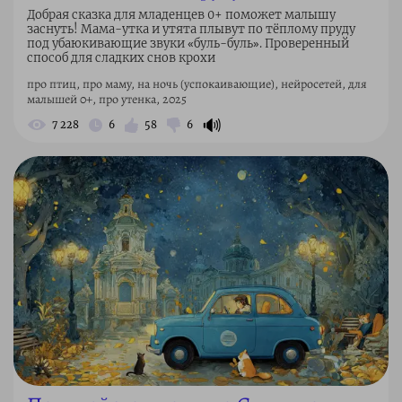
Добрая сказка для младенцев 0+ поможет малышу
заснуть! Мама-утка и утята плывут по тёплому пруду
под убаюкивающие звуки «буль-буль». Проверенный
способ для сладких снов крохи
про птиц, про маму, на ночь (успокаивающие), нейросетей, для
малышей 0+, про утенка, 2025
🔊
7 228
6
58
6