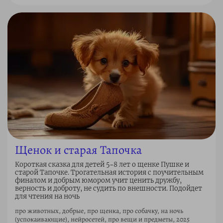
Щенок и старая Тапочка
Короткая сказка для детей 5–8 лет о щенке Пушке и
старой Тапочке. Трогательная история с поучительным
финалом и добрым юмором учит ценить дружбу,
верность и доброту, не судить по внешности. Подойдет
для чтения на ночь
про животных, добрые, про щенка, про собачку, на ночь
(успокаивающие), нейросетей, про вещи и предметы, 2025