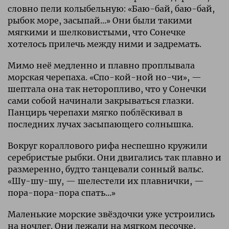
словно пели колыбельную: «Баю-бай, баю-бай,
рыбок море, засыпай...» Они были такими
мягкими и шелковистыми, что Сонечке
хотелось прилечь между ними и задремать.
Мимо неё медленно и плавно проплывала
морская черепаха. «Спо-кой-ной но-чи», —
шептала она так неторопливо, что у Сонечки
сами собой начинали закрываться глазки.
Панцирь черепахи мягко поблёскивал в
последних лучах засыпающего солнышка.
Вокруг кораллового рифа неспешно кружили
серебристые рыбки. Они двигались так плавно и
размеренно, будто танцевали сонный вальс.
«Шу-шу-шу, — шелестели их плавнички, —
пора-пора-пора спать...»
Маленькие морские звёздочки уже устроились
на ночлег. Они лежали на мягком песочке,