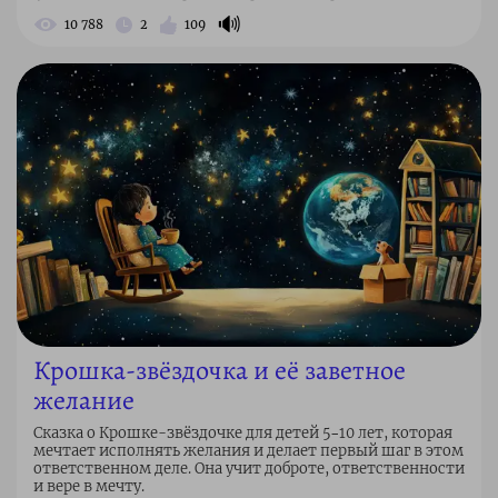
🔊
10 788
2
109
Крошка-звёздочка и её заветное
желание
Сказка о Крошке-звёздочке для детей 5–10 лет, которая
мечтает исполнять желания и делает первый шаг в этом
ответственном деле. Она учит доброте, ответственности
и вере в мечту.