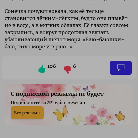
Сонечка почувствовала, как её тельце
становится лёгким-лёгким, будто она плывёт
не в воде, а в мягких облаках. Её глазки совсем
закрылись, а вокруг продолжал звучать
убаюкивающий шёпот моря: «Баю-баюшки-
баю, тихо море и в раю...»
106
6
С подпиской рекламы не будет
Подключите за 42 рубля в месяц
Без рекламы