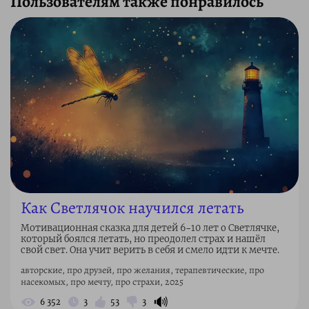
Пользователям также понравилось
Как Светлячок научился летать
Мотивационная сказка для детей 6–10 лет о Светлячке,
который боялся летать, но преодолел страх и нашёл
свой свет. Она учит верить в себя и смело идти к мечте.
авторские, про друзей, про желания, терапевтические, про
насекомых, про мечту, про страхи, 2025
🔊
6 352
3
53
3