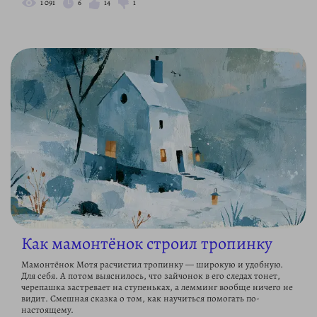
1 091
6
14
1
Как мамонтёнок строил тропинку
Мамонтёнок Мотя расчистил тропинку — широкую и удобную.
Для себя. А потом выяснилось, что зайчонок в его следах тонет,
черепашка застревает на ступеньках, а лемминг вообще ничего не
видит. Смешная сказка о том, как научиться помогать по-
настоящему.