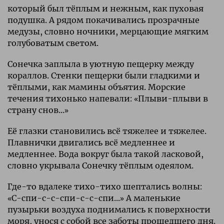
который был тёплым и нежным, как пуховая
подушка. А рядом покачивались прозрачные
медузы, словно ночники, мерцающие мягким
голубоватым светом.
Сонечка заплыла в уютную пещерку между
кораллов. Стенки пещерки были гладкими и
тёплыми, как мамины объятия. Морские
течения тихонько напевали: «Плыви-плыви в
страну снов...»
Её глазки становились всё тяжелее и тяжелее.
Плавнички двигались всё медленнее и
медленнее. Вода вокруг была такой ласковой,
словно укрывала Сонечку тёплым одеялом.
Где-то вдалеке тихо-тихо шептались волны:
«С-спи-с-с-спи-с-с-спи...» А маленькие
пузырьки воздуха поднимались к поверхности
моря, унося с собой все заботы прошедшего дня.