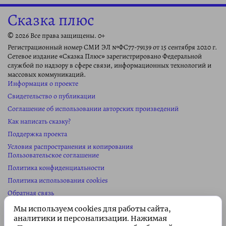
Сказка плюс
© 2026 Все права защищены. 0+
Регистрационный номер СМИ ЭЛ №ФС77-79139 от 15 сентября 2020 г.
Сетевое издание «Сказка Плюс» зарегистрировано Федеральной
службой по надзору в сфере связи, информационных технологий и
массовых коммуникаций.
Информация о проекте
Свидетельство о публикации
Соглашение об использовании авторских произведений
Как написать сказку?
Поддержка проекта
Условия распространения и копирования
Пользовательское соглашение
Политика конфиденциальности
Политика использования cookies
Обратная связь
Колонка редактора
Мы используем cookies для работы сайта,
Реклама на сайте
аналитики и персонализации. Нажимая