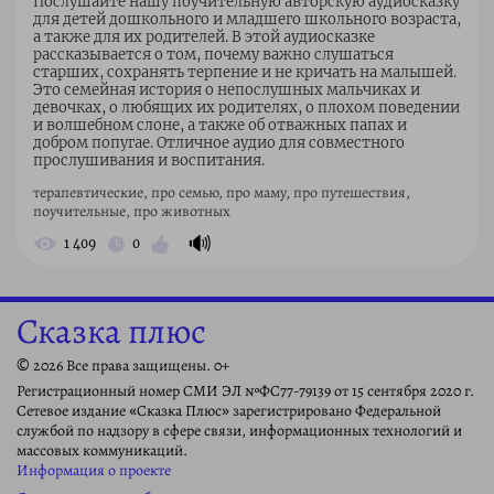
Послушайте нашу поучительную авторскую аудиосказку
для детей дошкольного и младшего школьного возраста,
а также для их родителей. В этой аудиосказке
рассказывается о том, почему важно слушаться
старших, сохранять терпение и не кричать на малышей.
Это семейная история о непослушных мальчиках и
девочках, о любящих их родителях, о плохом поведении
и волшебном слоне, а также об отважных папах и
добром попугае. Отличное аудио для совместного
прослушивания и воспитания.
терапевтические, про семью, про маму, про путешествия,
поучительные, про животных
🔊
1 409
0
Сказка плюс
© 2026 Все права защищены. 0+
Регистрационный номер СМИ ЭЛ №ФС77-79139 от 15 сентября 2020 г.
Сетевое издание «Сказка Плюс» зарегистрировано Федеральной
службой по надзору в сфере связи, информационных технологий и
массовых коммуникаций.
Информация о проекте