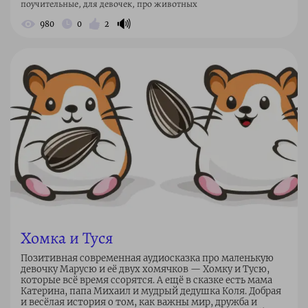
поучительные, для девочек, про животных
🔊
980
0
2
Хомка и Туся
Позитивная современная аудиосказка про маленькую
девочку Марусю и её двух хомячков — Хомку и Тусю,
которые всё время ссорятся. А ещё в сказке есть мама
Катерина, папа Михаил и мудрый дедушка Коля. Добрая
и весёлая история о том, как важны мир, дружба и