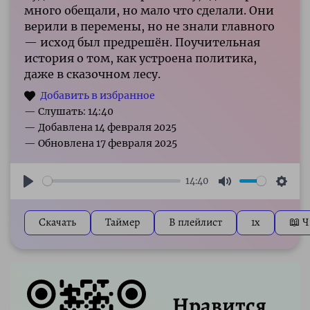
много обещали, но мало что сделали. Они
верили в перемены, но не знали главного
— исход был предрешён. Поучительная
история о том, как устроена политика,
даже в сказочном лесу.
— Слушать: 14:40
14:40
Play
Mute
Sett
Скачать
Таймер
В плейлист
1x
📖 Ч
Нравится