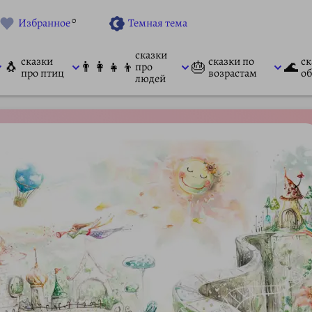
0
Избранное
Темная тема
сказки
сказки
сказки по
ск
🐧
👨‍👩‍👧‍👦
🎂
🌊
про
про птиц
возрастам
об
людей