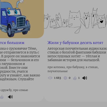
ятся большим
Жили у бабушки десять котят
зка о грузовичке Тёме,
Авторская поучительная аудиосказк
е отправляется в путь с
стихах о богатой фантазии бабушки 
 В дороге он знакомится
непослушных котят — тёплая и
ями — бельчонком и его
забавная история для малышей.
м лягушонком и
про котенка, про бабушку, в стихах,
кой. Вместе они
поучительные
рудности, учатся
ругу и узнают, как важно
🔊
1 663
0
1
 надёжным. Слушайте
 дружбу, про семью
🔊