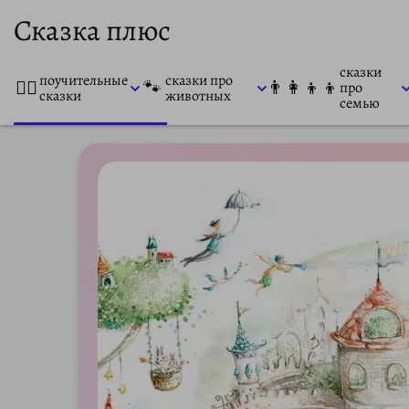
Сказка плюс
сказки
поучительные
сказки про
👨‍⚕️
🐾
👨‍👩‍👦‍👦
про
сказки
животных
семью