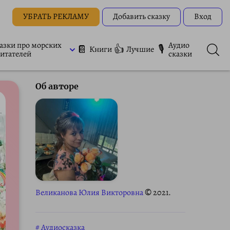
УБРАТЬ РЕКЛАМУ
Добавить сказку
Вход
азки про морских
Аудио
📔
👍
🎙
Книги
Лучшие
итателей
сказки
Об авторе
Великанова Юлия Викторовна
© 2021.
Аудиосказка