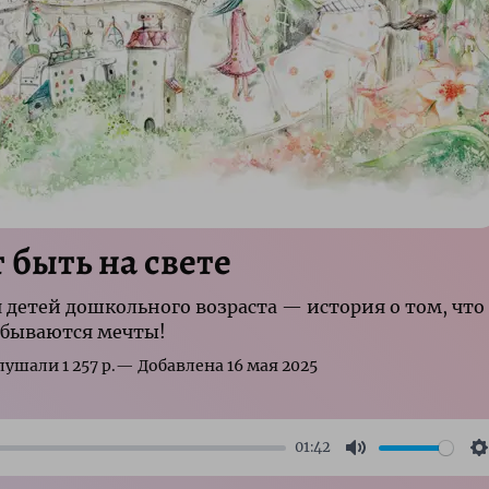
 быть на свете
я детей дошкольного возраста — история о том, что
 сбываются мечты!
р.
01:42
Mute
S