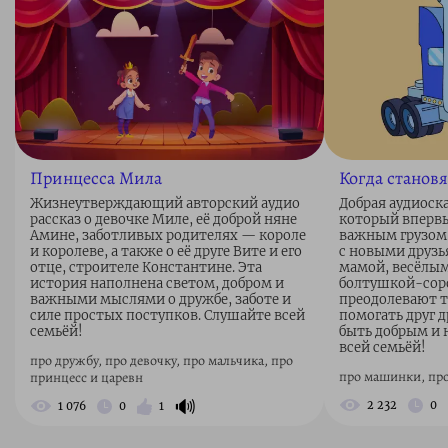
Принцесса Мила
Когда станов
Жизнеутверждающий авторский аудио
Добрая аудиоска
рассказ о девочке Милe, её доброй няне
который впервы
Амине, заботливых родителях — короле
важным грузом.
и королеве, а также о её друге Вите и его
с новыми друзь
отце, строителе Константине. Эта
мамой, весёлы
история наполнена светом, добром и
болтушкой-соро
важными мыслями о дружбе, заботе и
преодолевают т
силе простых поступков. Слушайте всей
помогать друг д
семьёй!
быть добрым и
всей семьёй!
про дружбу, про девочку, про мальчика, про
про машинки, про
принцесс и царевн
🔊
2 232
0
1 076
0
1