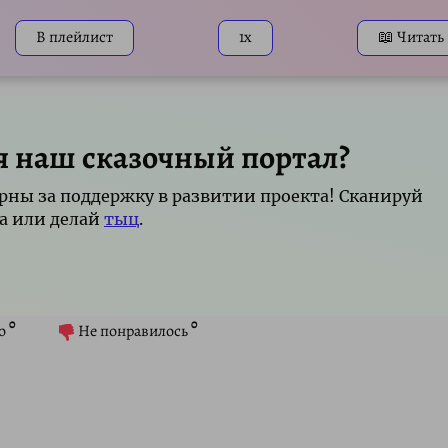
В плейлист
1x
📖 Читать
я наш сказочный портал?
рны за поддержку в развитии проекта! Сканируй
а или делай
тыц
.
0
0
о
Не понравилось