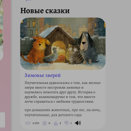
Новые сказки
Зимовье зверей
Поучительная аудиосказка о том, как лесные
звери вместе построили зимовье и
научились помогать друг другу. История о
дружбе, взаимовыручке и том, что вместе
легче справиться с любыми трудностями.
про домашних животных, про лес, на ночь,
поучительные, для детского сада
🔊
2 270
0
5
1
ettings