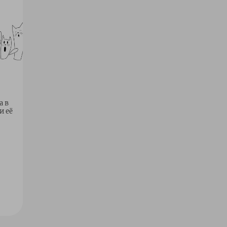
а в
и её