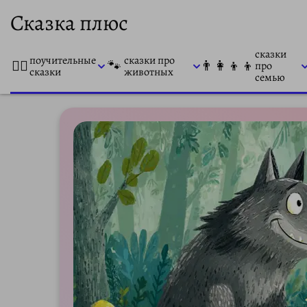
Сказка плюс
сказки
поучительные
сказки про
👨‍⚕️
🐾
👨‍👩‍👦‍👦
про
сказки
животных
семью