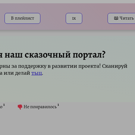
Mute
S
В плейлист
1x
📖 Читать
я наш сказочный портал?
рны за поддержку в развитии проекта! Сканируй
а или делай
тыц
.
1
1
о
Не понравилось