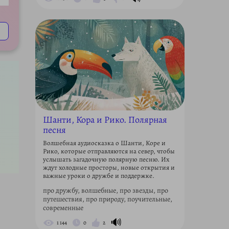
ettings
Шанти, Кора и Рико. Полярная
песня
Волшебная аудиосказка о Шанти, Коре и
Рико, которые отправляются на север, чтобы
услышать загадочную полярную песню. Их
ждут холодные просторы, новые открытия и
важные уроки о дружбе и поддержке.
про дружбу, волшебные, про звезды, про
путешествия, про природу, поучительные,
современные
🔊
1 144
0
2