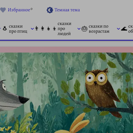
0
Избранное
Темная тема
сказки
сказки
сказки по
ск
🐧
👨‍👩‍👧‍👦
🎂
🌊
про
про птиц
возрастам
об
людей