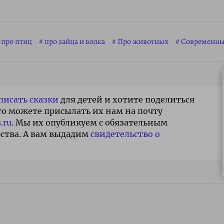
про птиц
про зайца и волка
Про животных
Современн
писать сказки
для детей и хотите поделиться
то можете присылать их нам на почту
.ru
. Мы их опубликуем с обязательным
ства. А вам выдадим
свидетельство о