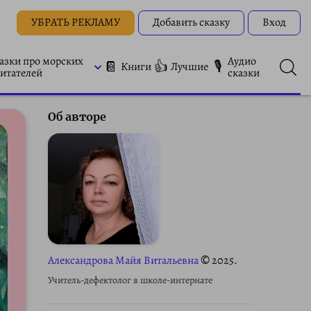
УБРАТЬ РЕКЛАМУ
Добавить сказку
Вход
азки про морских
Аудио
📔
👍
🎙
Книги
Лучшие
итателей
сказки
Об авторе
Александрова Майя Витальевна
© 2025.
Учитель-дефектолог в школе-интернате