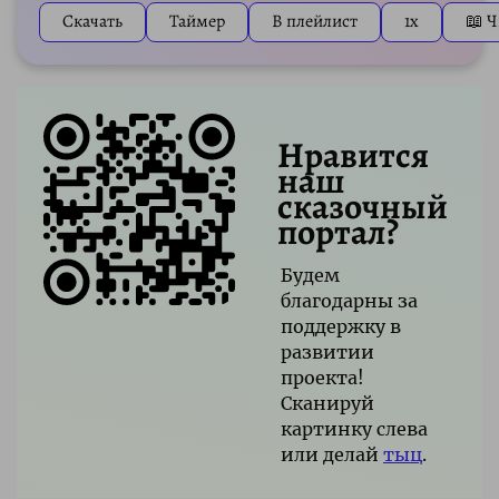
Скачать
Таймер
В плейлист
1x
📖 Ч
Нравится
наш
сказочный
портал?
Будем
благодарны за
поддержку в
развитии
проекта!
Сканируй
картинку слева
или делай
тыц
.