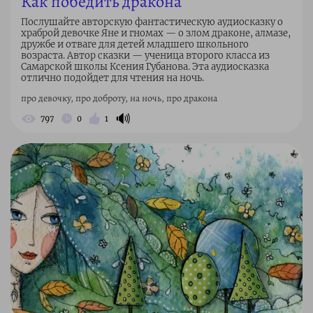
Как победить дракона
Послушайте авторскую фантастическую аудиосказку о
храброй девочке Яне и гномах — о злом драконе, алмазе,
дружбе и отваге для детей младшего школьного
возраста. Автор сказки — ученица второго класса из
Самарской школы Ксения Губанова. Эта аудиосказка
отлично подойдет для чтения на ночь.
про девочку, про доброту, на ночь, про дракона
🔊
797
0
1