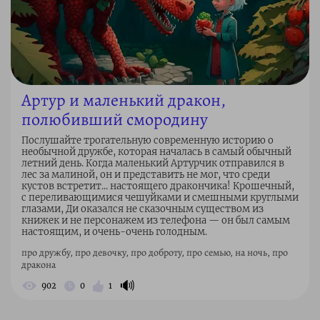
Артур и маленький дракон,
полюбивший смородину
Послушайте трогательную современную историю о
необычной дружбе, которая началась в самый обычный
летний день. Когда маленький Артурчик отправился в
лес за малиной, он и представить не мог, что среди
кустов встретит... настоящего дракончика! Крошечный,
с переливающимися чешуйками и смешными круглыми
глазами, Ди оказался не сказочным существом из
книжек и не персонажем из телефона — он был самым
настоящим, и очень-очень голодным.
про дружбу, про девочку, про доброту, про семью, на ночь, про
дракона
🔊
902
0
1