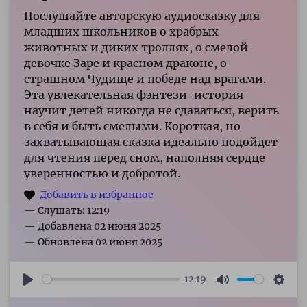
Послушайте авторскую аудиосказку для
младших школьников о храбрых
животных и диких троллях, о смелой
девочке Заре и красном драконе, о
страшном Чудище и победе над врагами.
Эта увлекательная фэнтези-история
научит детей никогда не сдаваться, верить
в себя и быть смелыми. Короткая, но
захватывающая сказка идеально подойдет
для чтения перед сном, наполняя сердце
уверенностью и добротой.
— Слушать: 12:19
12:19
Play
Mute
Sett