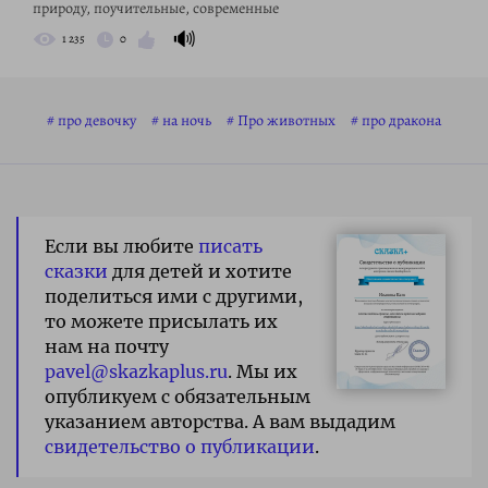
природу, поучительные, современные
🔊
1 235
0
про девочку
на ночь
Про животных
про дракона
Если вы любите
писать
сказки
для детей и хотите
поделиться ими с другими,
то можете присылать их
нам на почту
pavel@skazkaplus.ru
. Мы их
опубликуем с обязательным
указанием авторства. А вам выдадим
свидетельство о публикации
.