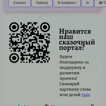
Скачать
Таймер
В плейлист
1x
📖 Ч
Нравится
наш
сказочный
портал?
Будем
благодарны за
поддержку в
развитии
проекта!
Сканируй
картинку слева
или делай
тыц
.
0
0