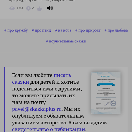
🔊
1 228
0
про дружбу
про птиц
на ночь
про природу
про любовь
поучительные сказки
Если вы любите
писать
сказки
для детей и хотите
поделиться ими с другими,
то можете присылать их
нам на почту
pavel@skazkaplus.ru
. Мы их
опубликуем с обязательным
указанием авторства. А вам выдадим
свидетельство о публикации
.