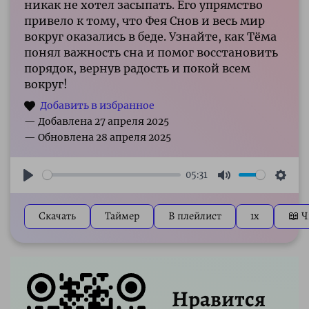
никак не хотел засыпать. Его упрямство
привело к тому, что Фея Снов и весь мир
вокруг оказались в беде. Узнайте, как Тёма
понял важность сна и помог восстановить
порядок, вернув радость и покой всем
вокруг!
05:31
Play
Mute
Sett
Скачать
Таймер
В плейлист
1x
📖 Ч
Нравится