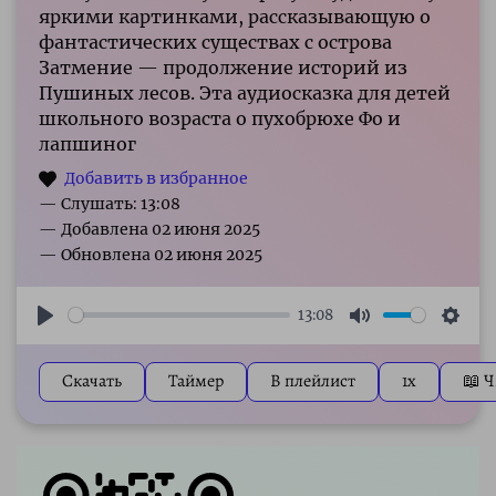
яркими картинками, рассказывающую о
фантастических существах с острова
Затмение — продолжение историй из
Пушиных лесов. Эта аудиосказка для детей
школьного возраста о пухобрюхе Фо и
лапшиног
— Слушать: 13:08
13:08
Play
Mute
Sett
Скачать
Таймер
В плейлист
1x
📖 Ч