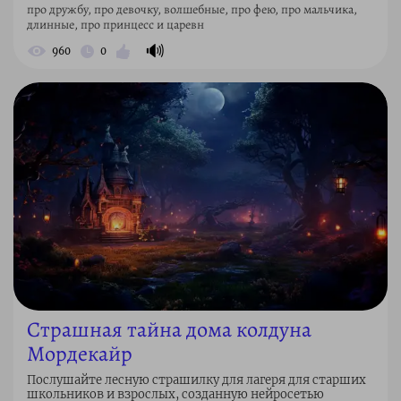
про дружбу, про девочку, волшебные, про фею, про мальчика,
длинные, про принцесс и царевн
🔊
960
0
Страшная тайна дома колдуна
Мордекайр
Послушайте лесную страшилку для лагеря для старших
школьников и взрослых, созданную нейросетью