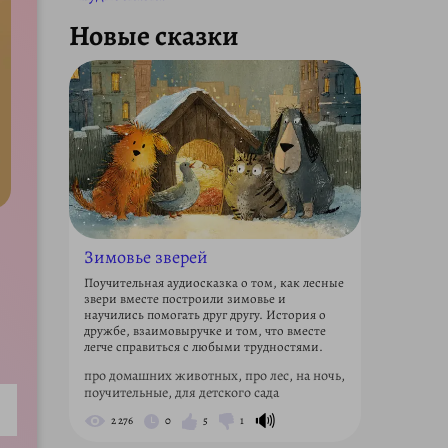
Новые сказки
Зимовье зверей
Поучительная аудиосказка о том, как лесные
звери вместе построили зимовье и
научились помогать друг другу. История о
дружбе, взаимовыручке и том, что вместе
легче справиться с любыми трудностями.
про домашних животных, про лес, на ночь,
поучительные, для детского сада
🔊
2 276
0
5
1
ettings