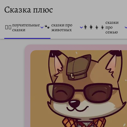
Сказка плюс
сказки
поучительные
сказки про
👨‍⚕️
🐾
👨‍👩‍👦‍👦
про
сказки
животных
семью