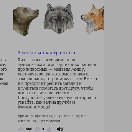
Заколдованная тропинка
олк»
Дидактическая современная
се,
аудиосказка для младших школьников
вого
про животных — медведя Мишу,
гко
лисичку и волка, которые попали на
ак
заколдованную тропинку в лесу. Вместе
ьная
им предстоит решить загадки и
научиться помогать друг другу, чтобы
выбраться из волшебного леса.
Послушайте увлекательную историю и
узнайте, как важна дружба и
взаимопомощь!
про лису, про волка, поучительные, про
животных, про медведя
🔊
898
0