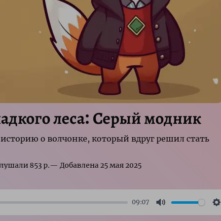
ладкого леса: Серый модник
историю о волчонке, который вдруг решил стать
р.
09:07
Mute
S