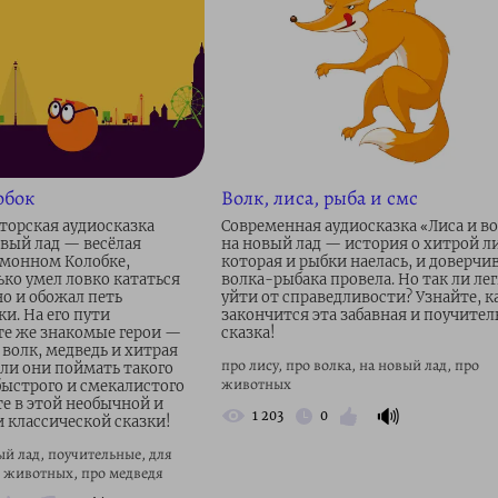
обок
Волк, лиса, рыба и смс
торская аудиосказка
Современная аудиосказка «Лиса и в
овый лад — весёлая
на новый лад — история о хитрой ли
омонном Колобке,
которая и рыбки наелась, и доверчи
ько умел ловко кататься
волка-рыбака провела. Но так ли ле
о и обожал петь
уйти от справедливости? Узнайте, к
и. На его пути
закончится эта забавная и поучител
 те же знакомые герои —
сказка!
, волк, медведь и хитрая
про лису, про волка, на новый лад, про
 ли они поймать такого
животных
быстрого и смекалистого
те в этой необычной и
🔊
1 203
0
и классической сказки!
ый лад, поучительные, для
о животных, про медведя