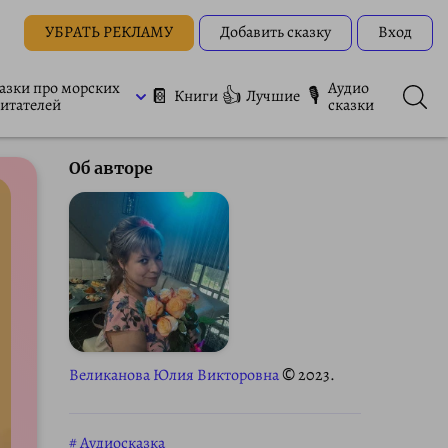
УБРАТЬ РЕКЛАМУ
Добавить сказку
Вход
азки про морских
Аудио
📔
👍
🎙
Книги
Лучшие
итателей
сказки
Об авторе
Великанова Юлия Викторовна
© 2023.
Аудиосказка