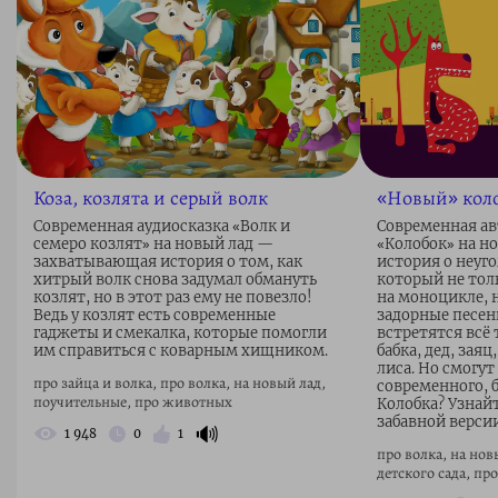
Коза, козлята и серый волк
«Новый» кол
Современная аудиосказка «Волк и
Современная ав
семеро козлят» на новый лад —
«Колобок» на н
захватывающая история о том, как
история о неуг
хитрый волк снова задумал обмануть
который не тол
козлят, но в этот раз ему не повезло!
на моноцикле, н
Ведь у козлят есть современные
задорные песенк
гаджеты и смекалка, которые помогли
встретятся всё
им справиться с коварным хищником.
бабка, дед, заяц
лиса. Но смогут
про зайца и волка, про волка, на новый лад,
современного, 
поучительные, про животных
Колобка? Узнай
забавной верси
🔊
1 948
0
1
про волка, на нов
детского сада, пр