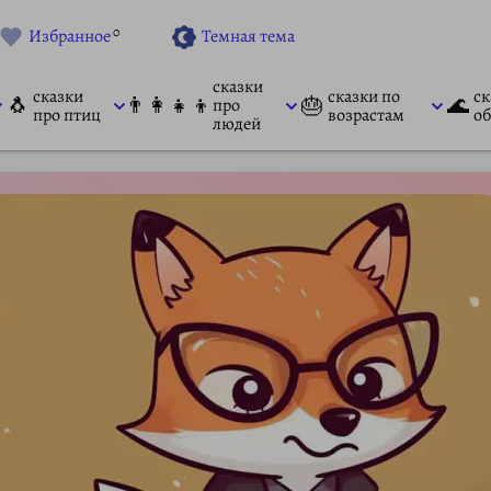
0
Избранное
Темная тема
сказки
сказки
сказки по
ск
🐧
👨‍👩‍👧‍👦
🎂
🌊
про
про птиц
возрастам
об
людей