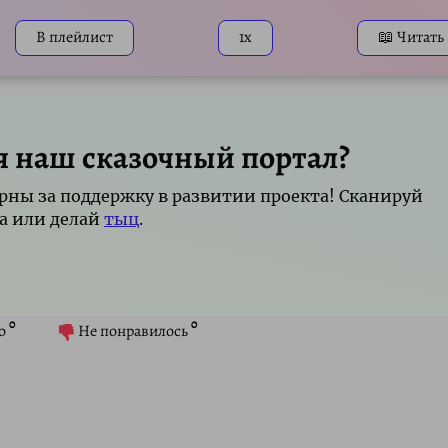
В плейлист
1x
📖 Читать
я наш сказочный портал?
рны за поддержку в развитии проекта! Сканируй
а или делай
тыц
.
0
0
о
Не понравилось