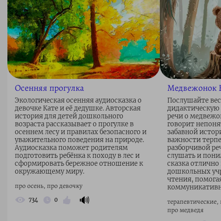
Осенняя прогулка
Медвежонок Б
Экологическая осенняя аудиосказка о
Послушайте ве
девочке Кате и её дедушке. Авторская
дидактическую 
история для детей дошкольного
речи о медвежо
возраста рассказывает о прогулке в
говорит непонят
осеннем лесу и правилах безопасного и
забавной истор
уважительного поведения на природе.
важности терпе
Аудиосказка поможет родителям
разборчивой реч
подготовить ребёнка к походу в лес и
слушать и поним
сформировать бережное отношение к
сказка отлично
окружающему миру.
дошкольных уч
чтения, помогая
про осень, про девочку
коммуникативн
🔊
734
0
терапевтические, 
про медведя