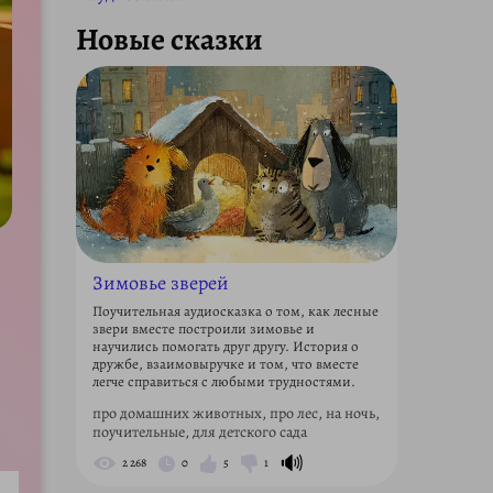
Новые сказки
Зимовье зверей
Поучительная аудиосказка о том, как лесные
звери вместе построили зимовье и
научились помогать друг другу. История о
дружбе, взаимовыручке и том, что вместе
легче справиться с любыми трудностями.
про домашних животных, про лес, на ночь,
поучительные, для детского сада
🔊
2 268
0
5
1