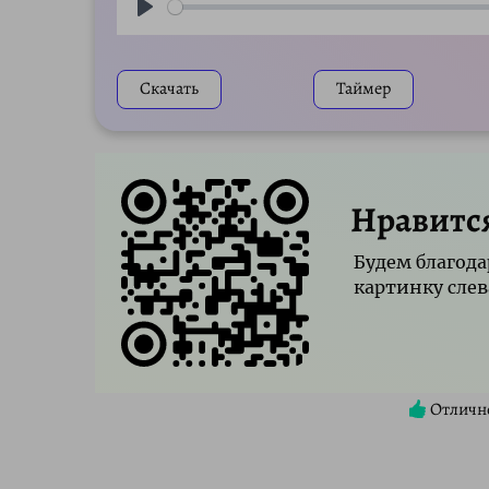
Play
Скачать
Таймер
Нравитс
Будем благода
картинку слев
Отличн