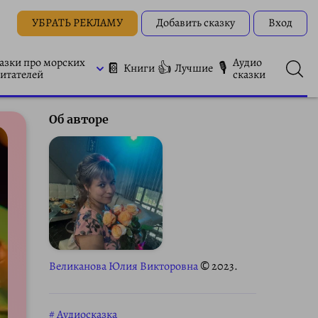
УБРАТЬ РЕКЛАМУ
Добавить сказку
Вход
азки про морских
Аудио
📔
👍
🎙
Книги
Лучшие
итателей
сказки
Об авторе
Великанова Юлия Викторовна
© 2023.
Аудиосказка