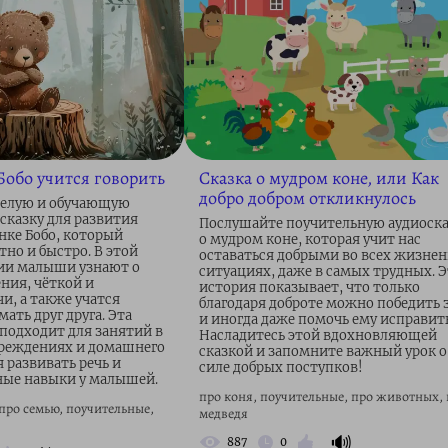
обо учится говорить
Сказка о мудром коне, или Как
добро добром откликнулось
селую и обучающую
сказку для развития
Послушайте поучительную аудиоска
нке Бобо, который
о мудром коне, которая учит нас
но и быстро. В этой
оставаться добрыми во всех жизне
ии малыши узнают о
ситуациях, даже в самых трудных. Э
ния, чёткой и
история показывает, что только
и, а также учатся
благодаря доброте можно победить 
ать друг друга. Эта
и иногда даже помочь ему исправит
 подходит для занятий в
Насладитесь этой вдохновляющей
реждениях и домашнего
сказкой и запомните важный урок о
 развивать речь и
силе добрых поступков!
ые навыки у малышей.
про коня, поучительные, про животных,
про семью, поучительные,
медведя
🔊
887
0