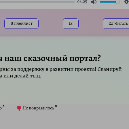
04:05
Mute
S
В плейлист
1x
📖 Читать
я наш сказочный портал?
рны за поддержку в развитии проекта! Сканируй
а или делай
тыц
.
0
0
о
Не понравилось