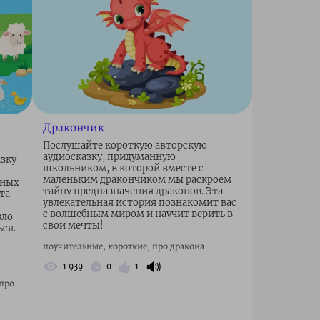
Дракончик
Послушайте короткую авторскую
аудиосказку, придуманную
зку
школьником, в которой вместе с
маленьким дракончиком мы раскроем
нных
тайну предназначения драконов. Эта
та
увлекательная история познакомит вас
с волшебным миром и научит верить в
зло
свои мечты!
ься.
поучительные, короткие, про дракона
🔊
1 939
0
1
 про