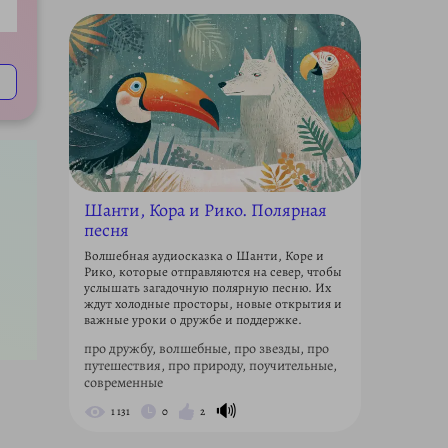
ettings
Шанти, Кора и Рико. Полярная
песня
Волшебная аудиосказка о Шанти, Коре и
Рико, которые отправляются на север, чтобы
услышать загадочную полярную песню. Их
ждут холодные просторы, новые открытия и
важные уроки о дружбе и поддержке.
про дружбу, волшебные, про звезды, про
путешествия, про природу, поучительные,
современные
🔊
1 131
0
2