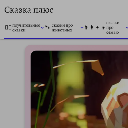
Сказка плюс
сказки
поучительные
сказки про
👨‍⚕️
🐾
👨‍👩‍👦‍👦
про
сказки
животных
семью