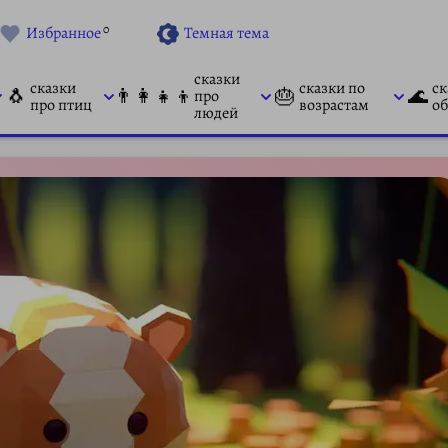
0
Избранное
Темная тема
сказки
сказки
сказки по
ск
🐧
👨‍👩‍👧‍👦
🎂
🌊
про
про птиц
возрастам
об
людей