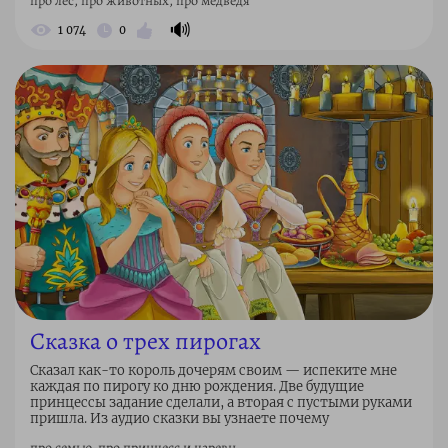
про лес, про животных, про медведя
🔊
1 074
0
Сказка о трех пирогах
Сказал как-то король дочерям своим — испеките мне
каждая по пирогу ко дню рождения. Две будущие
принцессы задание сделали, а вторая с пустыми руками
пришла. Из аудио сказки вы узнаете почему
про семью, про принцесс и царевн