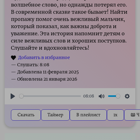
волшебное слово, но однажды потерял его.
В современной сказке такое бывает! Найти
пропажу помог очень вежливый мальчик,
который показал, как важны доброта и
уважение. Эта история напомнит детям о
силе вежливых слов и хороших поступков.
Слушайте и вдохновляйтесь!
— Слушать: 8:08
08:08
Play
Mute
Sett
Скачать
Таймер
В плейлист
1x
📖 Ч