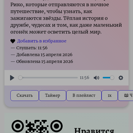
Рико, которые отправляются в ночное
путешествие, чтобы узнать, как
зажигаются звёзды. Тёплая история о
дружбе, чудесах и том, как даже маленький
огонёк может осветить целый мир.
— Слушать: 11:56
11:56
Play
Mute
Sett
Скачать
Таймер
В плейлист
1x
📖 Ч
Нравится