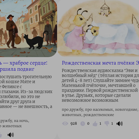
ь — храброе сердце:
Рождественская мечта пчёлки 
ершила подвиг
Рождественская аудиосказка "Эви и
волшебный мёд" (тёплая история д
послушать трогательную
детей 4-8 лет) Слушайте зимнее чудо
ой кошке Мяте и
Маленькой пчёлочке, мечтавшей о
 Феликсе с
празднике. Первой рождественской 
глазами. Из-за людских
в улье. Друзьях, которые сделали
злюбили, но это не
невозможное возможным
йти друг друга и
лавное — не внешность, а
про дружбу, про насекомых, новогодние,
животных, рождественские
дружбу, на ночь,
🔊
928
0
1
1
ро животных
🔊