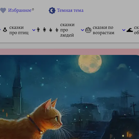
0
Избранное
Темная тема
сказки
сказки
сказки по
ск
🐧
👨‍👩‍👧‍👦
🎂
🌊
про
про птиц
возрастам
об
людей