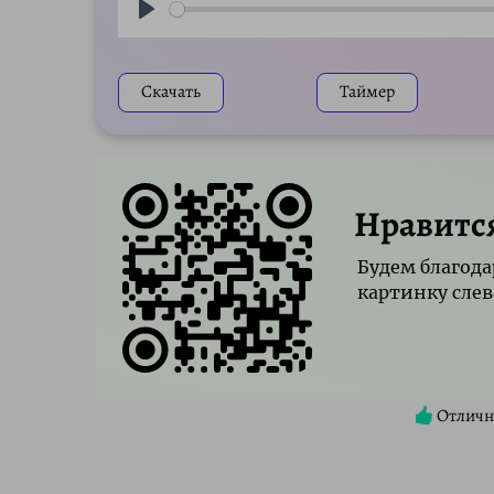
Play
Скачать
Таймер
Нравитс
Будем благода
картинку слев
Отличн