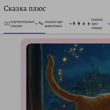
Сказка плюс
сказки
поучительные
сказки про
👨‍⚕️
🐾
👨‍👩‍👦‍👦
про
сказки
животных
семью