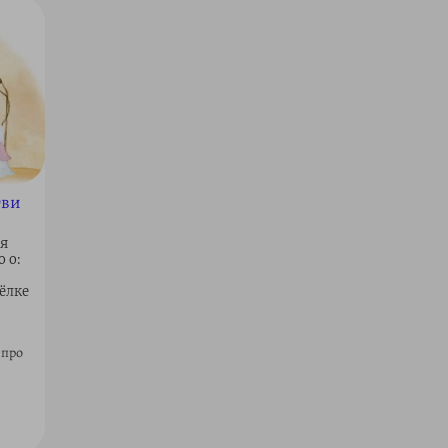
Эви
ля
 о:
ёлке
 про