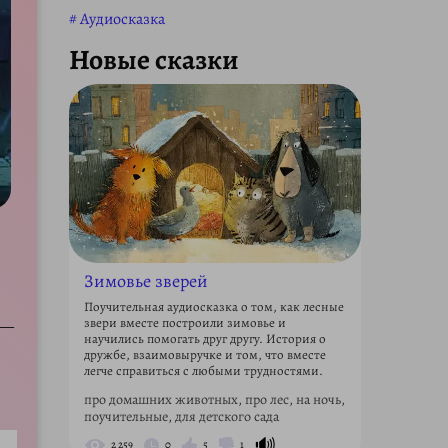
Аудиосказка
Новые сказки
Зимовье зверей
Поучительная аудиосказка о том, как лесные
звери вместе построили зимовье и
 —
научились помогать друг другу. История о
дружбе, взаимовыручке и том, что вместе
легче справиться с любыми трудностями.
про домашних животных, про лес, на ночь,
поучительные, для детского сада
🔊
2 259
0
5
1