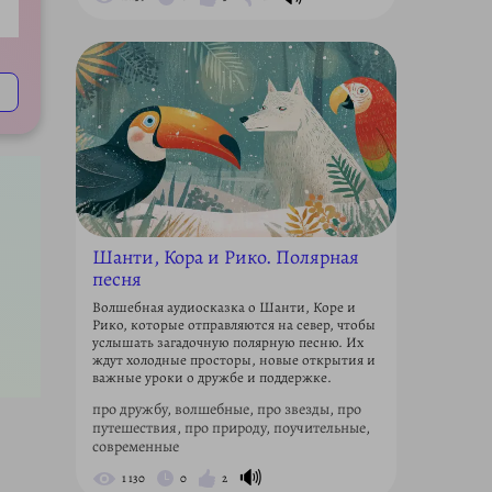
ettings
Шанти, Кора и Рико. Полярная
песня
Волшебная аудиосказка о Шанти, Коре и
Рико, которые отправляются на север, чтобы
услышать загадочную полярную песню. Их
ждут холодные просторы, новые открытия и
важные уроки о дружбе и поддержке.
про дружбу, волшебные, про звезды, про
путешествия, про природу, поучительные,
современные
🔊
1 130
0
2