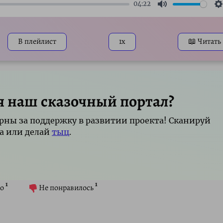
04:22
Mute
S
В плейлист
1x
📖 Читать
я наш сказочный портал?
рны за поддержку в развитии проекта! Сканируй
а или делай
тыц
.
1
1
о
Не понравилось