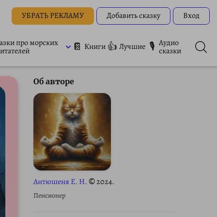
УБРАТЬ РЕКЛАМУ
Добавить сказку
Вход
азки про морских
Аудио
📔
👍
🎙
Книги
Лучшие
итателей
сказки
Об авторе
Антюшеня Е. Н.
© 2024.
Пенсионер