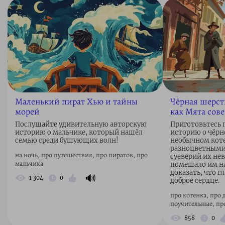
Маленький пират Хью и тайны
Чёрная шерст
морей
как Мята сов
Послушайте удивительную авторскую
Приготовьтесь 
историю о мальчике, который нашёл
историю о чёрн
семью среди бушующих волн!
необычном коте
разноцветными 
на ночь, про путешествия, про пиратов, про
суеверий их нев
мальчика
помешало им на
доказать, что г
🔊
1 304
0
доброе сердце.
про котенка, про 
поучительные, п
858
0