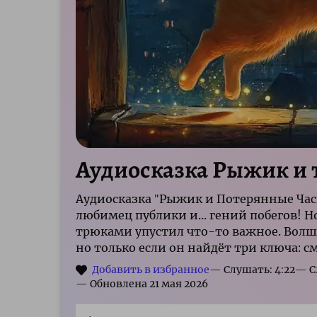
Аудиосказка Рыжик и 
Аудиосказка "Рыжик и Потерянные Час
любимец публики и... гений побегов! 
трюками упустил что-то важное. Волш
но только если он найдёт три ключа: см
— Слушать: 4:22