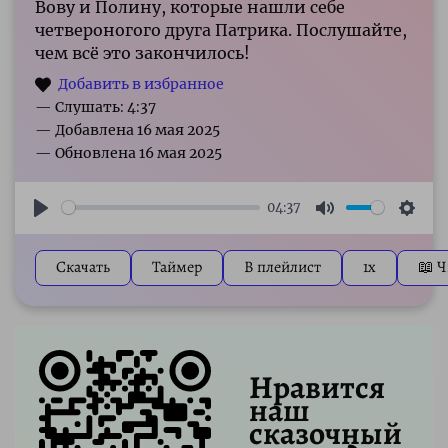
Вову и Полину, которые нашли себе
четвероногого друга Патрика. Послушайте,
чем всё это закончилось!
— Слушать: 4:37
04:37
Play
Mute
Sett
Скачать
Таймер
В плейлист
1x
📖 Ч
Нравится
наш
сказочный