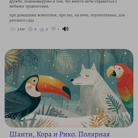
дружбе, взаимовыручке и том, что вместе легче справиться с
любыми трудностями.
про домашних животных, про лес, на ночь, поучительные, для
детского сада
🔊
2 270
0
5
1
Шанти, Кора и Рико. Полярная