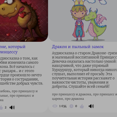
оне, который
Дракон и пыльный замок
ринцессу
Аудиосказка о старом Драконе-гряз
и маленькой воспитанной Принцесс
диосказка о том, как
Девочка оказалась настолько умной 
юбви изменила самого
находчивой, что даже упрямый
она. Всё началось с
Хурцуршур, который никогда никого
ас рыцаря… и с этого
слушал, выполнил её просьбу. Эта
сердце произошло нечто
поучительная история расскажет о
стория о сострадании,
важности чистоты, уважения и
лшебстве добрых чувств.
доброты. Слушайте всей семьёй!
любовь, про принцессу и
про принцессу и дракона, про принцесс 
льные, про принцесс и
царевн, про дракона
на
🔊
🔊
1 034
0
2