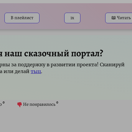
Mute
S
В плейлист
1x
📖 Читать
я наш сказочный портал?
рны за поддержку в развитии проекта! Сканируй
а или делай
тыц
.
0
0
о
Не понравилось