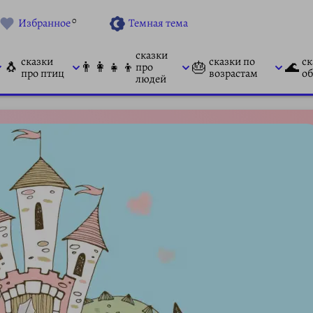
0
Избранное
Темная тема
сказки
сказки
сказки по
ск
🐧
👨‍👩‍👧‍👦
🎂
🌊
про
про птиц
возрастам
об
людей