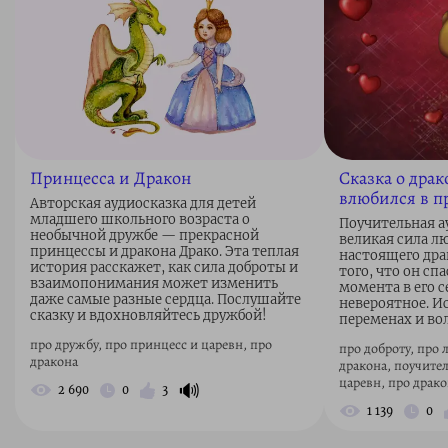
Принцесса и Дракон
Сказка о драк
влюбился в п
Авторская аудиосказка для детей
младшего школьного возраста о
Поучительная ау
необычной дружбе — прекрасной
великая сила л
принцессы и дракона Драко. Эта теплая
настоящего драк
история расскажет, как сила доброты и
того, что он сп
взаимопонимания может изменить
момента в его 
даже самые разные сердца. Послушайте
невероятное. И
сказку и вдохновляйтесь дружбой!
переменах и во
про дружбу, про принцесс и царевн, про
про доброту, про 
дракона
дракона, поучите
царевн, про драко
🔊
2 690
0
3
1 139
0