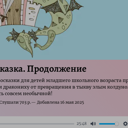
сказка. Продолжение
сказки для детей младшего школьного возраста п
ли дракониху от превращения в тыкву злым колдуно
сь совсем необычной!
р.
25:48