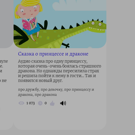
Сказка о принцессе и драконе
нуле
Аудио сказка про одну принцессу,
е.
которая очень-очень боялась страшного
и
дракона. Но однажды пересилила страх
и решила пойти к нему в гости... Так и
 не
появился новый друг.
про дружбу, про девочку, про принцессу и
дракона, про дракона
🔊
1 073
0
и