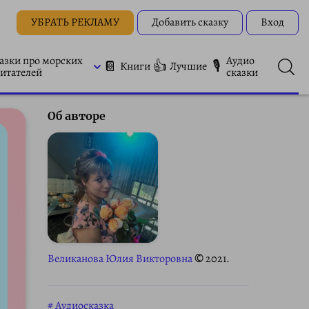
УБРАТЬ РЕКЛАМУ
Добавить сказку
Вход
азки про морских
Аудио
📔
👍
🎙
Книги
Лучшие
итателей
сказки
Об авторе
Великанова Юлия Викторовна
© 2021.
Аудиосказка