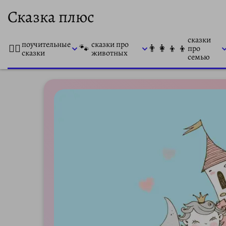
Сказка плюс
сказки
поучительные
сказки про
👨‍⚕️
🐾
👨‍👩‍👦‍👦
про
сказки
животных
семью