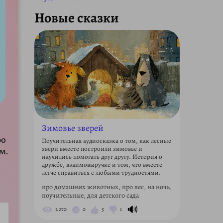
Новые сказки
Зимовье зверей
ро
Поучительная аудиосказка о том, как лесные
звери вместе построили зимовье и
м.
научились помогать друг другу. История о
дружбе, взаимовыручке и том, что вместе
легче справиться с любыми трудностями.
про домашних животных, про лес, на ночь,
поучительные, для детского сада
🔊
2 270
0
5
1