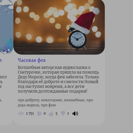
л
Часовая фея
Волшебная авторская аудиосказка о
Снегурочке, которая пришла на помощь
спел
Деду Морозу, когда фея заболела. Только
ть
благодаря её доброте и смелости Новый
я
год наступил вовремя, а все дети
получили долгожданные подарки!
а,
про доброту, новогодние, волшебные, про
деда мороза, про фею
🔊
1 751
0
5
1