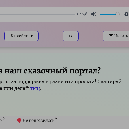
04:48
Mute
S
В плейлист
1x
📖 Читать
я наш сказочный портал?
рны за поддержку в развитии проекта! Сканируй
а или делай
тыц
.
0
0
о
Не понравилось