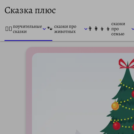
Сказка плюс
сказки
поучительные
сказки про
👨‍⚕️
🐾
👨‍👩‍👦‍👦
про
сказки
животных
семью