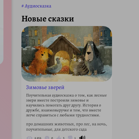
Аудиосказка
Новые сказки
Зимовье зверей
Поучительная аудиосказка о том, как лесные
звери вместе построили зимовье и
научились помогать друг другу. История о
дружбе, взаимовыручке и том, что вместе
легче справиться с любыми трудностями.
про домашних животных, про лес, на ночь,
поучительные, для детского сада
🔊
2 252
0
5
1