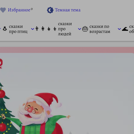
0
Избранное
Темная тема
сказки
сказки
сказки по
ск
🐧
👨‍👩‍👧‍👦
🎂
🌊
про
про птиц
возрастам
об
людей