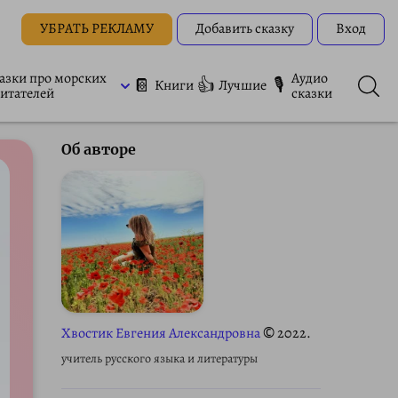
УБРАТЬ РЕКЛАМУ
Добавить сказку
Вход
азки про морских
Аудио
📔
👍
🎙
Книги
Лучшие
итателей
сказки
Об авторе
Хвостик Евгения Александровна
© 2022.
учитель русского языка и литературы