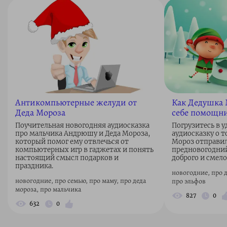
Антикомпьютерные желуди от
Как Дедушка 
Деда Мороза
себе помощни
Поучительная новогодняя аудиосказка
Погрузитесь в 
про мальчика Андрюшу и Деда Мороза,
аудиосказку о т
который помог ему отвлечься от
Мороз отправи
компьютерных игр в гаджетах и понять
предновогодний
настоящий смысл подарков и
доброго и смел
праздника.
новогодние, про д
новогодние, про семью, про маму, про деда
про эльфов
мороза, про мальчика
827
0
632
0