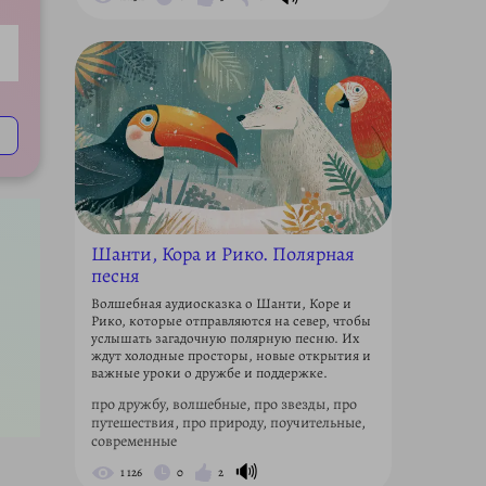
ettings
Шанти, Кора и Рико. Полярная
песня
Волшебная аудиосказка о Шанти, Коре и
Рико, которые отправляются на север, чтобы
услышать загадочную полярную песню. Их
ждут холодные просторы, новые открытия и
важные уроки о дружбе и поддержке.
про дружбу, волшебные, про звезды, про
путешествия, про природу, поучительные,
современные
🔊
1 126
0
2