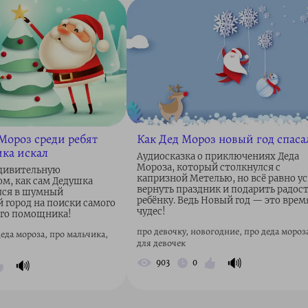
Мороз среди ребят
Как Дед Мороз новый год спаса
ка искал
Аудиосказка о приключениях Деда
Мороза, который столкнулся с
удивительную
капризной Метелью, но всё равно у
ом, как сам Дедушка
вернуть праздник и подарить радос
лся в шумный
ребёнку. Ведь Новый год — это врем
 город на поиски самого
чудес!
ого помощника!
про девочку, новогодние, про деда мороз
еда мороза, про мальчика,
для девочек
🔊
🔊
903
0