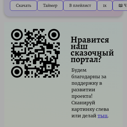
Скачать
Таймер
В плейлист
1x
📖 Ч
Нравится
наш
сказочный
портал?
Будем
благодарны за
поддержку в
развитии
проекта!
Сканируй
картинку слева
или делай
тыц
.