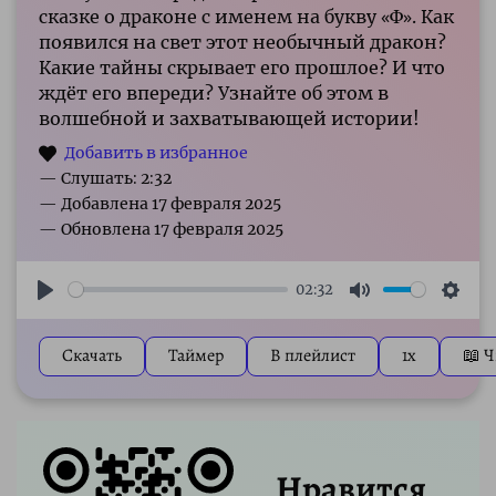
сказке о драконе с именем на букву «Ф». Как
появился на свет этот необычный дракон?
Какие тайны скрывает его прошлое? И что
ждёт его впереди? Узнайте об этом в
волшебной и захватывающей истории!
— Слушать: 2:32
02:32
Play
Mute
Sett
Скачать
Таймер
В плейлист
1x
📖 Ч
Нравится