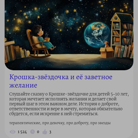
Крошка-звёздочка и её заветное
желание
Слушайте сказку о Крошке-звёздочке для детей 5–10 лет,
которая мечтает исполнять желания и делает свой
первый шаг в этом важном деле. История о доброте,
ответственности и вере в мечту, которая обязательно
сбудется, если искренне к ней стремиться.
терапевтические, про девочку, про доброту, про звезды
1 524
0
3