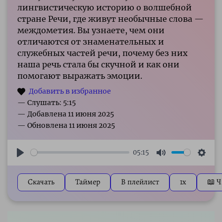
лингвистическую историю о волшебной
стране Речи, где живут необычные слова —
междометия. Вы узнаете, чем они
отличаются от знаменательных и
служебных частей речи, почему без них
наша речь стала бы скучной и как они
помогают выражать эмоции.
— Слушать: 5:15
05:15
Play
Mute
Sett
Скачать
Таймер
В плейлист
1x
📖 Ч