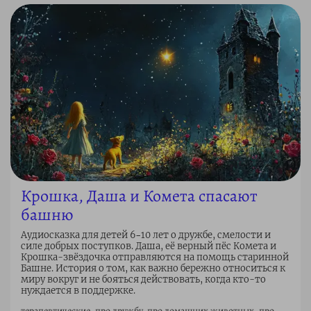
Крошка, Даша и Комета спасают
башню
Аудиосказка для детей 6–10 лет о дружбе, смелости и
силе добрых поступков. Даша, её верный пёс Комета и
Крошка-звёздочка отправляются на помощь старинной
Башне. История о том, как важно бережно относиться к
миру вокруг и не бояться действовать, когда кто-то
нуждается в поддержке.
терапевтические, про дружбу, про домашних животных, про