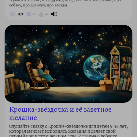
собаку, про девочку, про звезды
🔊
971
0
2
Крошка-звёздочка и её заветное
желание
Слушайте сказку о Крошке-звёздочке для детей 5–10 лет,
которая мечтает исполнять желания и делает свой
первый шаг в этом важном деле. История о доброте,