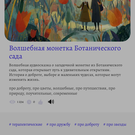
Волшебная монетка Ботанического
сада
Волшебная аудиосказка о загадочной монетке из Ботанического
сада, которая открывает путь к удивительным открытиям.
История о доброте, выборе и маленьких чудесах, которые могут
изменить жизнь.
про доброту, про цветы, волшебные, про путешествия, про
природу, поучительные, современные
🔊
1 234
0
терапевтические
про дружбу
про доброту
про звезды