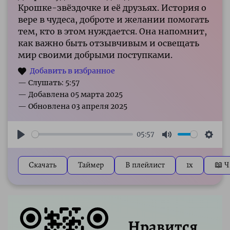
Крошке-звёздочке и её друзьях. История о
вере в чудеса, доброте и желании помогать
тем, кто в этом нуждается. Она напомнит,
как важно быть отзывчивым и освещать
мир своими добрыми поступками.
— Слушать: 5:57
05:57
Play
Mute
Sett
Скачать
Таймер
В плейлист
1x
📖 Ч
Нравится