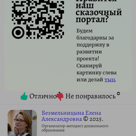
наш
сказочный
портал?
Будем
благодарны за
поддержку в
развитии
проекта!
Сканируй
картинку слева
или делай
тыц
.
2
0
Отлично
Не понравилось
Безмельницына Елена
Александровна
© 2025.
Организатор-методист дошкольного
образования