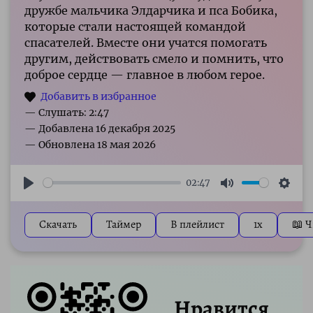
дружбе мальчика Элдарчика и пса Бобика,
которые стали настоящей командой
спасателей. Вместе они учатся помогать
другим, действовать смело и помнить, что
доброе сердце — главное в любом герое.
— Слушать: 2:47
02:47
Play
Mute
Sett
Скачать
Таймер
В плейлист
1x
📖 Ч
Нравится