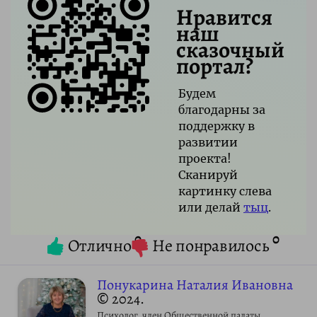
Нравится
наш
сказочный
портал?
Будем
благодарны за
поддержку в
развитии
проекта!
Сканируй
картинку слева
или делай
тыц
.
0
0
Отлично
Не понравилось
Понукарина Наталия Ивановна
© 2024.
Психолог, член Общественной палаты