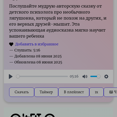
Послушайте мудрую авторскую сказку от
детского психолога про необычного
лягушонка, который не похож на других, и
его верных друзей-мышат. Эта
успокаивающая аудиосказка мягко научит
вашего ребенка
— Слушать: 5:16
05:16
Play
Mute
Sett
Скачать
Таймер
В плейлист
1x
📖 Ч