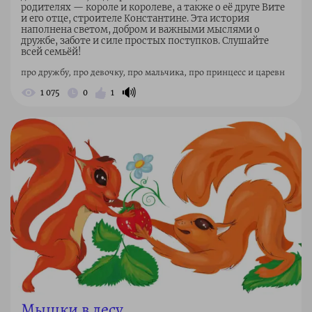
родителях — короле и королеве, а также о её друге Вите
и его отце, строителе Константине. Эта история
наполнена светом, добром и важными мыслями о
дружбе, заботе и силе простых поступков. Слушайте
всей семьёй!
про дружбу, про девочку, про мальчика, про принцесс и царевн
🔊
1 075
0
1
Мышки в лесу