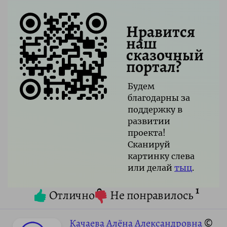
Нравится
наш
сказочный
портал?
Будем
благодарны за
поддержку в
развитии
проекта!
Сканируй
картинку слева
или делай
тыц
.
0
1
Отлично
Не понравилось
Качаева Алёна Александровна
©