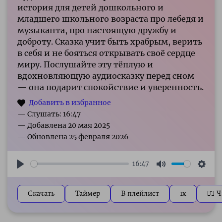
история для детей дошкольного и
младшего школьного возраста про лебедя и
музыканта, про настоящую дружбу и
доброту. Сказка учит быть храбрым, верить
в себя и не бояться открывать своё сердце
миру. Послушайте эту тёплую и
вдохновляющую аудиосказку перед сном
— она подарит спокойствие и уверенность.
— Слушать: 16:47
16:47
Play
Mute
Sett
Скачать
Таймер
В плейлист
1x
📖 Ч