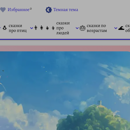
0
Избранное
Темная тема
сказки
сказки
сказки по
ск
🐧
👨‍👩‍👧‍👦
🎂
🌊
про
про птиц
возрастам
об
людей