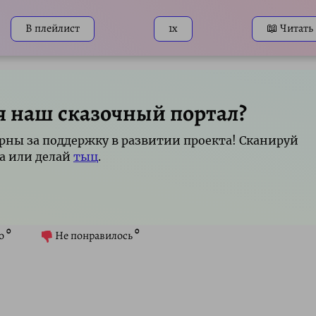
В плейлист
1x
📖 Читать
я наш сказочный портал?
рны за поддержку в развитии проекта! Сканируй
а или делай
тыц
.
0
0
о
Не понравилось