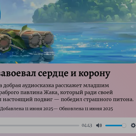
авоевал сердце и корону
а добрая аудиосказка расскажет младшим
аброго павлина Жака, который ради своей
л настоящий подвиг — победил страшного питона.
04:43
Mute
S