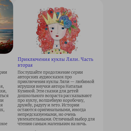
:
Приключения куклы Ляли. Часть
вторая
ории
Послушайте продолжение серии
авторских аудиосказок про
приключения куклы Ляли — любимой
я,
игрушки внучки автора Натальи
чки,
Кузиной. Эти сказки для детей
ться
дошкольного возраста рассказывают
ли
про куклу, волшебную коробочку,
ля
дружбу, радугу и лето. Истории
ых,
остаются оригинальными, иногда
непредсказуемыми, но очень
увлекательными. Отличный выбор для
чное
чтения самым маленьким на ночь.