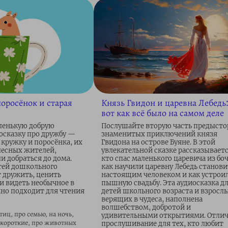
оросёнок и старая
Князь Гвидон и царевна Лебедь
вот как всё было на самом деле
ленькую добрую
Послушайте вторую часть предыст
осказку про дружбу —
знаменитых приключений князя
 кружку и поросёнка, их
Гвидона на острове Буяне. В этой
лесных жителей,
увлекательной сказке рассказываетс
и добраться до дома.
кто спас маленького царевича из бо
тей дошкольного
как научили царевну Лебедь станови
т дружить, ценить
настоящим человеком и как устрои
 видеть необычное в
пышную свадьбу. Эта аудиосказка д
но подходит для чтения
детей школьного возраста и взросл
верящих в чудеса, наполнена
волшебством, добротой и
тиц, про семью, на ночь,
удивительными открытиями. Отли
 короткие, про животных
прослушивание для тех, кто любит