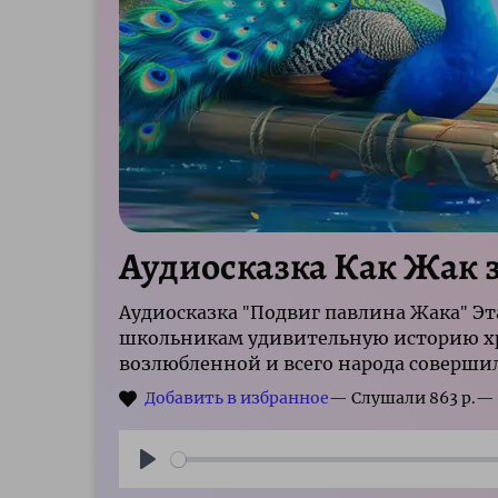
Аудиосказка Как Жак з
Аудиосказка "Подвиг павлина Жака" Эт
школьникам удивительную историю хр
возлюбленной и всего народа соверши
р.
Play