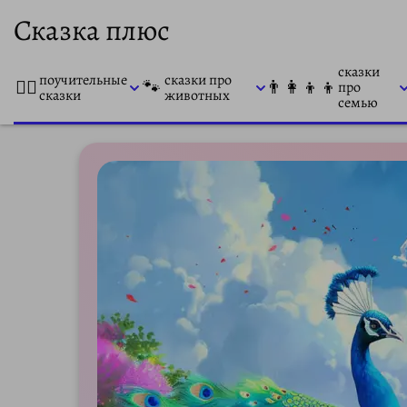
Сказка плюс
сказки
поучительные
сказки про
👨‍⚕️
🐾
👨‍👩‍👦‍👦
про
сказки
животных
семью