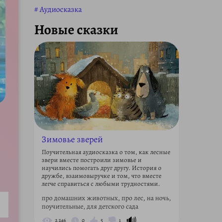
Аудиосказка
Новые сказки
Зимовье зверей
Поучительная аудиосказка о том, как лесные
звери вместе построили зимовье и
научились помогать друг другу. История о
дружбе, взаимовыручке и том, что вместе
легче справиться с любыми трудностями.
про домашних животных, про лес, на ночь,
поучительные, для детского сада
ettings
🔊
2 246
0
5
1