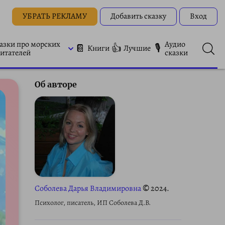
УБРАТЬ РЕКЛАМУ
Добавить сказку
Вход
азки про морских
Аудио
📔
👍
🎙
Книги
Лучшие
итателей
сказки
Об авторе
Соболева Дарья Владимировна
© 2024.
Психолог, писатель, ИП Соболева Д.В.