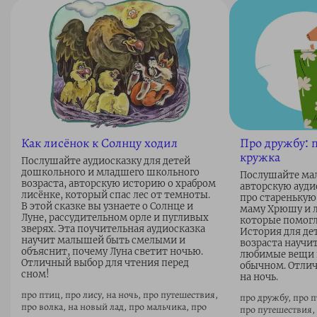
Как лисёнок к Солнцу ходил
Про дружбу: п
кружка
Послушайте аудиосказку для детей
дошкольного и младшего школьного
Послушайте ма
возраста, авторскую историю о храбром
авторскую ауди
лисёнке, который спас лес от темноты.
про старенькую
В этой сказке вы узнаете о Солнце и
маму Хрюшу и 
Луне, рассудительном орле и пугливых
которые помогл
зверях. Эта поучительная аудиосказка
История для де
научит малышей быть смелыми и
возраста научи
объяснит, почему Луна светит ночью.
любимые вещи и
Отличный выбор для чтения перед
обычном. Отлич
сном!
на ночь.
про птиц, про лису, на ночь, про путешествия,
про дружбу, про п
про волка, на новый лад, про мальчика, про
про путешествия,