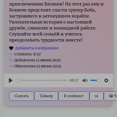
приключениях Бизюки! На этот раз ему и
Конюче предстоит спасти групер Боба,
застрявшего в затонувшем корабле.
Увлекательная история о настоящей
дружбе, смекалке и командной работе.
Слушайте всей семьёй и учитесь
преодолевать трудности вместе!
— Слушать: 8:57
08:57
Play
Mute
Sett
Скачать
Таймер
В плейлист
1x
📖 Ч