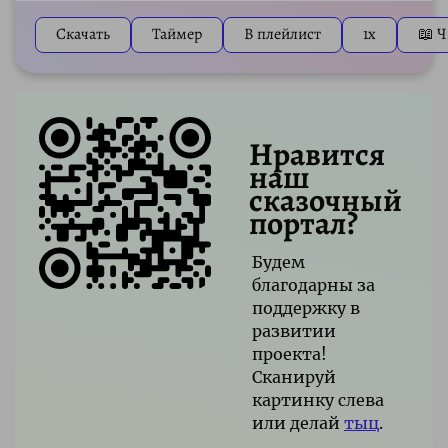
Скачать
Таймер
В плейлист
1x
📖 Ч
Нравится
наш
сказочный
портал?
Будем
благодарны за
поддержку в
развитии
проекта!
Сканируй
картинку слева
или делай
тыц
.