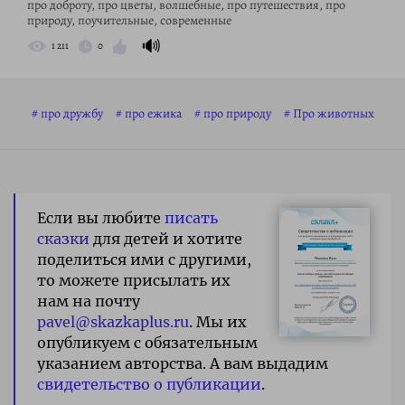
про доброту, про цветы, волшебные, про путешествия, про
природу, поучительные, современные
🔊
1 211
0
про дружбу
про ежика
про природу
Про животных
Если вы любите
писать
сказки
для детей и хотите
поделиться ими с другими,
то можете присылать их
нам на почту
pavel@skazkaplus.ru
. Мы их
опубликуем с обязательным
указанием авторства. А вам выдадим
свидетельство о публикации
.