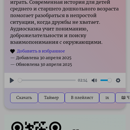
играть. Современная история для детей
среднего и старшего дошкольного возраста
помогает разобраться в непростой
ситуации, когда дружбы не хватает.
Аудиосказка учит пониманию,
доброжелательности и поиску
взаимопонимания с окружающими.
02:14
Play
Mute
Sett
Скачать
Таймер
В плейлист
1x
📖 Ч