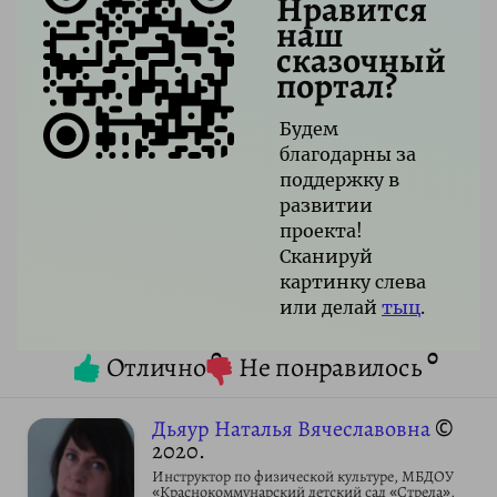
Нравится
наш
сказочный
портал?
Будем
благодарны за
поддержку в
развитии
проекта!
Сканируй
картинку слева
или делай
тыц
.
0
0
Отлично
Не понравилось
Дьяур Наталья Вячеславовна
©
2020.
Инструктор по физической культуре, МБДОУ
«Краснокоммунарский детский сад «Стрела»,