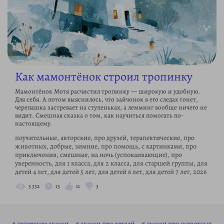
Как мамонтёнок строил тропинку
Мамонтёнок Мотя расчистил тропинку — широкую и удобную.
Для себя. А потом выяснилось, что зайчонок в его следах тонет,
черепашка застревает на ступеньках, а лемминг вообще ничего не
видит. Смешная сказка о том, как научиться помогать по-
настоящему.
поучительные, авторские, про друзей, терапевтические, про
животных, добрые, зимние, про помощь, с картинками, про
приключения, смешные, на ночь (успокаивающие), про
уверенность, для 1 класса, для 2 класса, для старшей группы, для
детей 4 лет, для детей 5 лет, для детей 6 лет, для детей 7 лет, 2026
3 332
13
11
3
авторские сказки
сказки про друзей
сказки про животных