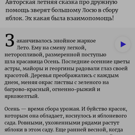
Авторская летняя сказка про дружную
помощь зверят большому Лосю в сбору
яблок. Эх какая была взаимопомощь!
З
аканчивалось знойное жаркое
Лето. Ему на смену легкой,
неторопливой, размеренной поступью
шла красавица Осень. Последние осенние цветы
астры, майоры и георгины радовали глаз своей
красотой. Деревья преображались с каждым
днем, меняя окрас листвы с зеленого на
багрово–красный, огненно–рыжий и
яркожелтый.
Осень — время сбора урожая. И буйство красок,
которым она обладает, коснулось и яблоневого
сада. Ровными, ухоженными рядами растут
яблоки в этом саду. Еще ранней весной, когда