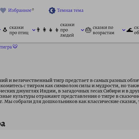
0
Избранное
Темная тема
сказки
сказки
сказки по
ск
🐧
👨‍👩‍👧‍👦
🎂
🌊
про
про птиц
возрастам
об
людей
тигра 🐯
ий и величественный тигр предстает в самых разных облич
комитесь с тигром как символом силы и мудрости, но так
ческих джунглях Индии, в загадочных лесах Сибири и в дру
зные культуры отражают представления о тигре в сказочн
т. Мы собрали для дошкольников как классические сказки,
ра