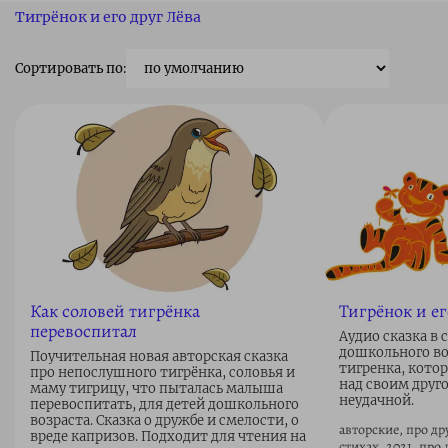
Тигрёнок и его друг Лёва
Сортировать по:
Как соловей тигрёнка
Тигрёнок и ег
перевоспитал
Аудио сказка в 
дошкольного во
Поучительная новая авторская сказка
тигренка, кото
про непослушного тигрёнка, соловья и
над своим друг
маму тигрицу, что пыталась малыша
неудачной.
перевоспитать, для детей дошкольного
возраста. Сказка о дружбе и смелости, о
авторские, про др
вреде капризов. Подходит для чтения на
стихах, 2021, про 