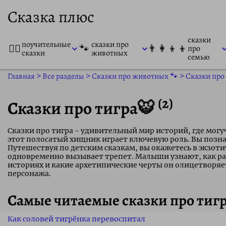
Сказка плюс
сказки
поучительные
сказки про
👨‍⚕️
🐾
👨‍👩‍👦‍👦
про
сказки
животных
семью
Главная
>
Все разделы
>
Сказки про животных 🐾
>
Сказки про 
(2)
Сказки про тигра🐯
Сказки про тигра - удивительный мир историй, где могуч
этот полосатый хищник играет ключевую роль. Вы позна
Путешествуя по детским сказкам, вы окажетесь в экзоти
одновременно вызывает трепет. Малыши узнают, как ра
историях и какие архетипические черты он олицетворяе
персонажа.
Самые читаемые сказки про тиг
Как соловей тигрёнка перевоспитал