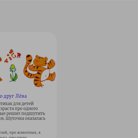
о друг Лёва
стихах для детей
зраста про одного
рые решил подшутить
ом. Шуточка оказалась
узей, про животных, в
льва, про тигра