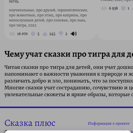
ночь.
6 938
1
поучительные, про друзей, терапевтические,
про животных, про птиц, про капризы, про
непослушных детей, про соловья, про льва,
про тигра, 2022
🔊
16 070
5
245
2
Чему учат сказки про тигра для 
Читая сказки про тигра для детей, они учат дош
напоминают о важности уважения к природе и жи
различать добро и зло, понимать, что за поступ
Многие сказки учат состраданию, сочувствию и це
увлекательные сюжеты и яркие образы, которы
Сказка плюс
Информация о проекте
Свидетельство о публик
© 2026 Все права защищены. 0+