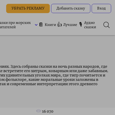
УБРАТЬ РЕКЛАМУ
Добавить сказку
Вход
азки про морских
Аудио
📔
👍
🎙
Книги
Лучшие
итателей
сказки
иях. Здесь собраны сказки на ночь разных народов, где
же встретите его хитрым, коварным или даже забавным.
гих удивительных уголках мира, где тигр почитается и
ом фольклоре, какие моральные уроки заложены в
 так и современные интерпретации этого древнего
16 070