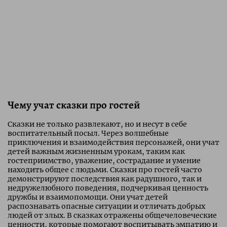
Чему учат сказки про гостей
Сказки не только развлекают, но и несут в себе
воспитательный посыл. Через волшебные
приключения и взаимодействия персонажей, они учат
детей важным жизненным урокам, таким как
гостеприимство, уважение, сострадание и умение
находить общее с людьми. Сказки про гостей часто
демонстрируют последствия как радушного, так и
недружелюбного поведения, подчеркивая ценность
дружбы и взаимопомощи. Они учат детей
распознавать опасные ситуации и отличать добрых
людей от злых. В сказках отражены общечеловеческие
ценности, которые помогают воспитывать эмпатию и