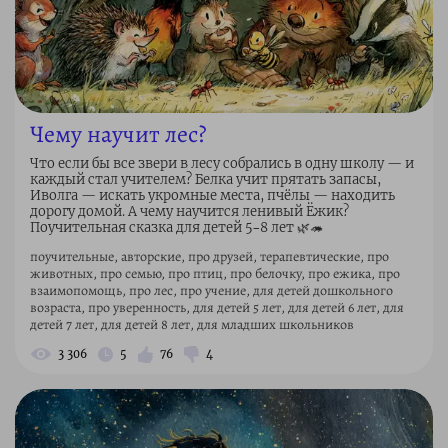
Чему научит лес?
Что если бы все звери в лесу собрались в одну школу — и
каждый стал учителем? Белка учит прятать запасы,
Иволга — искать укромные места, пчёлы — находить
дорогу домой. А чему научится ленивый Ёжик?
Поучительная сказка для детей 5–8 лет 🌿🦔
поучительные, авторские, про друзей, терапевтические, про
животных, про семью, про птиц, про белочку, про ежика, про
взаимопомощь, про лес, про учение, для детей дошкольного
возраста, про уверенность, для детей 5 лет, для детей 6 лет, для
детей 7 лет, для детей 8 лет, для младших школьников
3 306
5
76
4