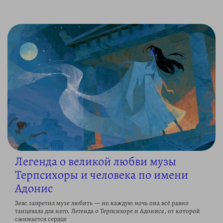
Легенда о великой любви музы
Терпсихоры и человека по имени
Адонис
Зевс запретил музе любить — но каждую ночь она всё равно
танцевала для него. Легенда о Терпсихоре и Адонисе, от которой
сжимается сердце