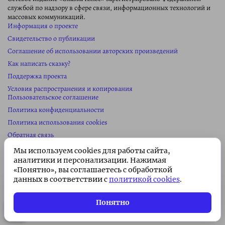
службой по надзору в сфере связи, информационных технологий и
массовых коммуникаций.
Информация о проекте
Свидетельство о публикации
Соглашение об использовании авторских произведений
Как написать сказку?
Поддержка проекта
Условия распространения и копирования
Пользовательское соглашение
Политика конфиденциальности
Политика использования cookies
Обратная связь
Колонка редактора
Мы используем cookies для работы сайта,
Реклама на сайте
аналитики и персонализации. Нажимая
«Понятно», вы соглашаетесь с обработкой
Карта сайта
данных в соответствии с
политикой cookies
.
Сайт сделан в
студии Павла Сайка
Подписка без рекламы 🌟
Информация
о проекте
Подписаться
Всего 49 ₽/месяц. Поддержите
Понятно
проект!