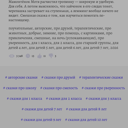
Мамонтёнок Мотя расчистил тропинку — широкую и удобную.
Для себя. А потом выяснилось, что зайчонок в его следах тонет,
черепашка застревает на ступеньках, а лемминг вообще ничего не
видит. Смешная сказка о том, как научиться помогать по-
настоящему.
поучительные, авторские, про друзей, терапевтические, про
животных, добрые, зимние, про помощь, с картинками, про
приключения, смешные, на ночь (успокаивающие), про
уверенность, для 1 класса, для 2 класса, для старшей группы, для
детей 4 лет, для детей 5 лет, для детей 6 лет, для детей 7 лет, 2026
3 348
13
11
3
авторские сказки
сказки про друзей
терапевтические сказки
сказки про школу
сказки про смелость
сказки про уверенность
сказки для 1 класса
сказки для 2 класса
сказки для 3 класса
сказки для детей 7 лет
сказки для детей 8 лет
сказки для детей 9 лет
сказки для детей 10 лет