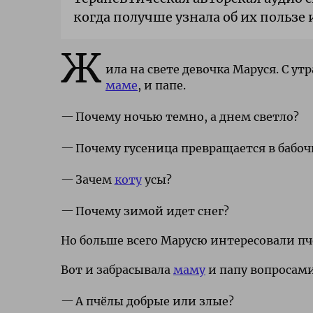
когда получше узнала об их пользе
Ж
ила на свете девочка Маруся. С ут
маме
, и папе.
Почему ночью темно, а днем светло?
Почему гусеница превращается в бабоч
Зачем
коту
усы?
Почему зимой идет снег?
Но больше всего Марусю интересовали пчё
Вот и забрасывала
маму
и папу вопросами
А пчёлы добрые или злые?