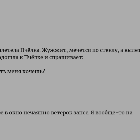
летела Пчёлка. Жужжит, мечется по стеклу, а выле
одошла к Пчёлке и спрашивает:
ить меня хочешь?
бе в окно нечаянно ветерок занес. Я вообще-то на