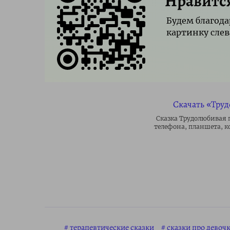
Нравитс
Будем благода
картинку слев
Скачать «Тру
Сказка Трудолюбивая п
телефона, планшета, к
терапевтические сказки
сказки про девоч