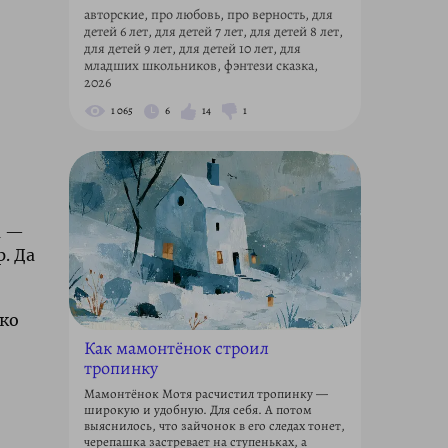
авторские, про любовь, про верность, для
детей 6 лет, для детей 7 лет, для детей 8 лет,
для детей 9 лет, для детей 10 лет, для
младших школьников, фэнтези сказка,
2026
1 065
6
14
1
а —
. Да
ько
Как мамонтёнок строил
тропинку
Мамонтёнок Мотя расчистил тропинку —
широкую и удобную. Для себя. А потом
выяснилось, что зайчонок в его следах тонет,
черепашка застревает на ступеньках, а