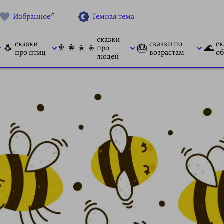
0
Избранное
Темная тема
сказки
сказки
сказки по
ск
🐧
👨‍👩‍👧‍👦
🎂
🌊
про
про птиц
возрастам
об
людей