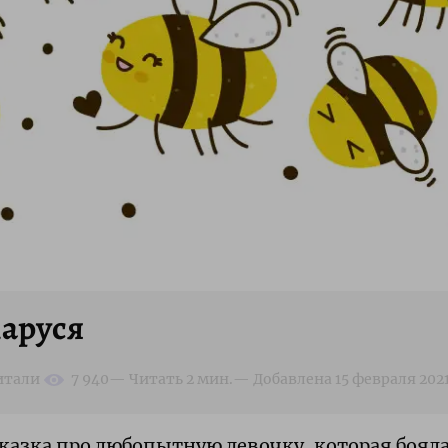
аруся
казка про любопытную девочку, которая боялас