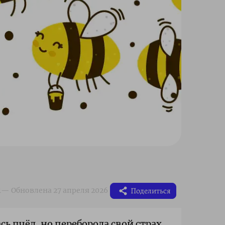
Поделиться
ь пчёл, но переборола свой страх,