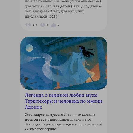
познавательные, на ночь (успокаивающие),
для детей 4 лет, для детей 5 лет, для детей 6
лет, для детей 7 лет, для младших
школьников, 2026
134
6
5
Легенда о великой любви музы
Терпсихоры и человека по имени
Адонис
Зевс запретил музе любить — но каждую
ночь она всё равно танцевала для него.
Легенда о Терпсихоре и Адонисе, от которой
сжимается сердце