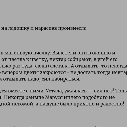
е на ладошку и нараспев произнесла:
 в маленькую пчёлку. Вылетели они в окошко и
т цветка к цветку, нектар собирают, в улей его
колько раз туда-сюда) слетала. А отдыхать-то некогд
о вечером цветы закроются – не достать тогда нектар
м отдыхать надо, сил набираться.
ся вместе с ними. Устала, умаялась — сил нет! Тол
ая! Никогда раньше Маруся ничего подобного не
ной истомой, а на душе было приятно и радостно!