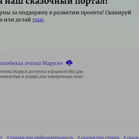
я наш сказочный портал?
рны за поддержку в развитии проекта! Сканируй
а или делай
тыц
.
долюбивая пчёлка Маруся»
чёлка Маруся доступна в формате FB2 для
омпьютера и ридера для электронных книг.
ку
сказки про любознательность
сказки про страхи
сказ