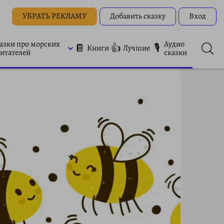
УБРАТЬ РЕКЛАМУ
Добавить сказку
Вход
азки про морских
Аудио
📔
👍
🎙
Книги
Лучшие
итателей
сказки