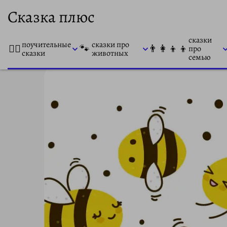
Сказка плюс
сказки
поучительные
сказки про
👨‍⚕️
🐾
👨‍👩‍👦‍👦
про
сказки
животных
семью