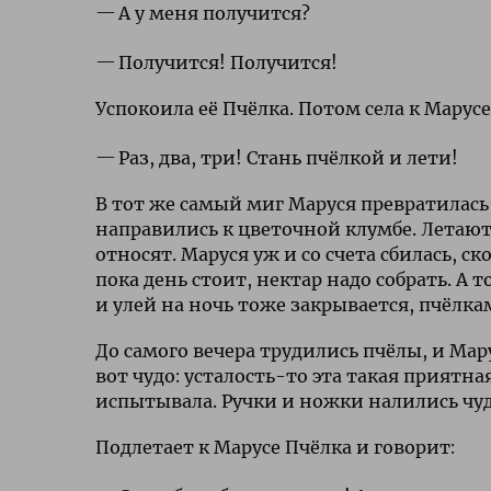
А у меня получится?
Получится! Получится!
Успокоила её Пчёлка. Потом села к Марус
Раз, два, три! Стань пчёлкой и лети!
В тот же самый миг Маруся превратилась
направились к цветочной клумбе. Летают о
относят. Маруся уж и со счета сбилась, с
пока день стоит, нектар надо собрать. А т
и улей на ночь тоже закрывается, пчёлка
До самого вечера трудились пчёлы, и Мару
вот чудо: усталость-то эта такая приятн
испытывала. Ручки и ножки налились чуд
Подлетает к Марусе Пчёлка и говорит: