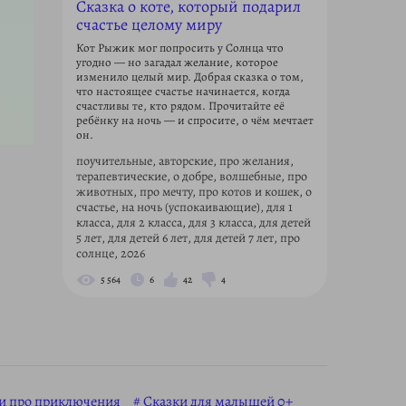
Сказка о коте, который подарил
счастье целому миру
Кот Рыжик мог попросить у Солнца что
угодно — но загадал желание, которое
изменило целый мир. Добрая сказка о том,
что настоящее счастье начинается, когда
счастливы те, кто рядом. Прочитайте её
ребёнку на ночь — и спросите, о чём мечтает
он.
поучительные, авторские, про желания,
терапевтические, о добре, волшебные, про
животных, про мечту, про котов и кошек, о
счастье, на ночь (успокаивающие), для 1
класса, для 2 класса, для 3 класса, для детей
5 лет, для детей 6 лет, для детей 7 лет, про
солнце, 2026
5 564
6
42
4
ки про приключения
Сказки для малышей 0+