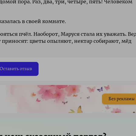
домой пора. Раз, два, три, четыре, пять! Человеком
казалась в своей комнате.
яться пчёл. Наоборот, Маруся стала их уважать. Ве
у приносят: цветы опыляют, нектар собирают, мёд
Оставить отзыв
Без рекламы