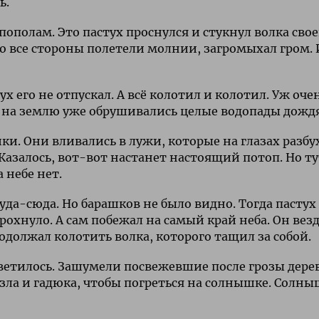
ь.
 пополам. Это пастух проснулся и стукнул волка сво
 Во все стороны полетели молнии, загромыхал гром. 
ух его не отпускал. А всё колотил и колотил. Уж оче
 и на землю уже обрушивались целые водопады дождя
йки. Они вливались в лужи, которые на глазах разбу
 Казалось, вот-вот настанет настоящий потоп. Но ту
 небе нет.
уда-сюда. Но барашков не было видно. Тогда пастух
 грохнуло. А сам побежал на самый край неба. Он вез
родолжал колотить волка, которого тащил за собой.
светилось. Зашумели посвежевшие после грозы дере
зла и гадюка, чтобы погреться на солнышке. Солн