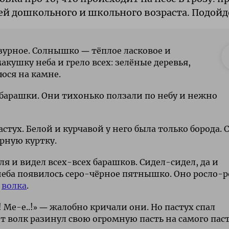
етей дошкольного и школьного возраста. Подойд
азурное. Солнышко ― тёплое ласковое и
акушку неба и грело всех: зелёные деревья,
юся на камне.
 барашки. Они тихонько ползали по небу и нежно
ух. Белой и курчавой у него была только борода. 
рную куртку.
ля и видел всех-всех барашков. Сидел-сидел, да и
 неба появилось серо-чёрное пятнышко. Оно росло-р
о
волка
.
! Ме-е..!» ― жалобно кричали они. Но пастух спал
т волк разинул свою огромную пасть на самого паст