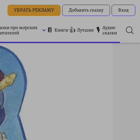
УБРАТЬ РЕКЛАМУ
Добавить сказку
Вход
азки про морских
Аудио
📔
👍
🎙
Книги
Лучшие
итателей
сказки