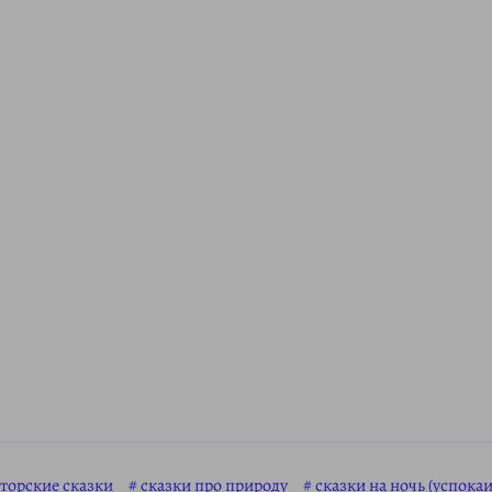
торские сказки
сказки про природу
сказки на ночь (успок