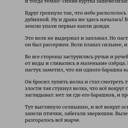
и тогда тёмно-синяя куртка зашевелилас
Вдруг грохнуло так, что небо раскололось
дубинкой. Ну и драка же здесь началась!
землю упали первые капли дождя.
Это волк не выдержал и заплакал. Но паст
он был рассержен. Волк плакал сильнее,
Во все стороны заструились ручьи и руче
от воды и сливались в маленькие озёрца.
пастух заметил, что ни одного барашка на
Он бросил лупить волка и стал смотреть т
злости так стукнул волка, что всё вокруг
заглядывал: нет ли где его барашков, и п
Тут выглянуло солнышко, и всё вокруг о
запели птички, забегали зверюшки. Выле
разгоралось всё жарче.