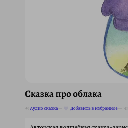
Сказка про облака
🔊
Аудио сказка
Авторская волшебная сказка-зарисо