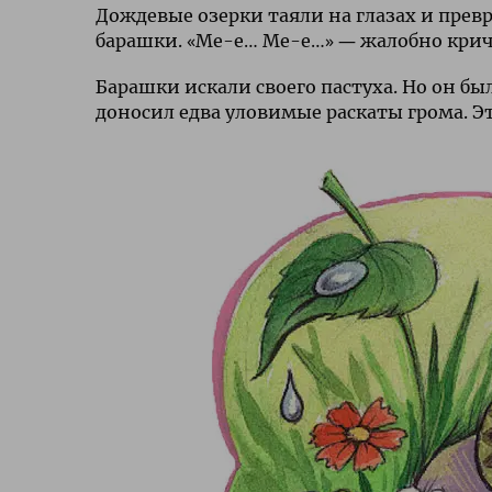
Дождевые озерки таяли на глазах и превр
барашки. «Ме-е… Ме-е…» ― жалобно крич
Барашки искали своего пастуха. Но он бы
доносил едва уловимые раскаты грома. Эт