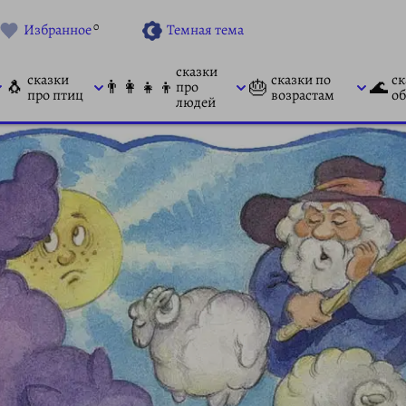
0
Избранное
Темная тема
сказки
сказки
сказки по
ск
🐧
👨‍👩‍👧‍👦
🎂
🌊
про
про птиц
возрастам
об
людей