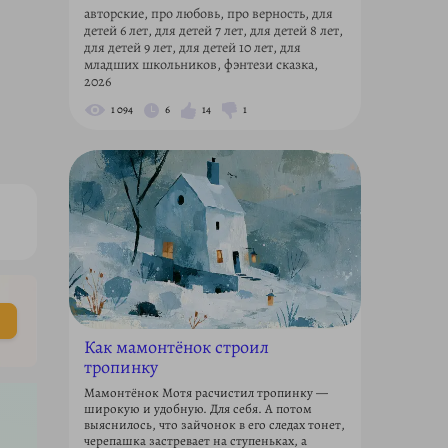
авторские, про любовь, про верность, для
детей 6 лет, для детей 7 лет, для детей 8 лет,
для детей 9 лет, для детей 10 лет, для
младших школьников, фэнтези сказка,
2026
1 094
6
14
1
Как мамонтёнок строил
тропинку
Мамонтёнок Мотя расчистил тропинку —
широкую и удобную. Для себя. А потом
выяснилось, что зайчонок в его следах тонет,
черепашка застревает на ступеньках, а