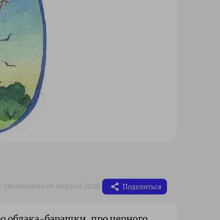
Поделиться
ро облака-барашки, про черного