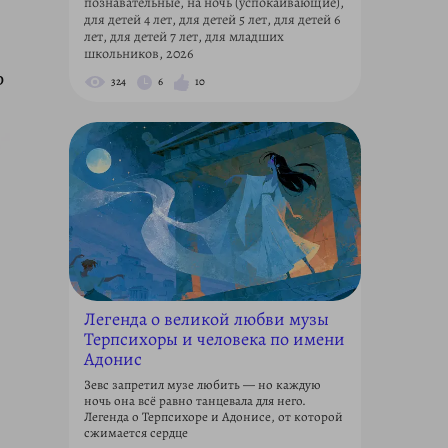
познавательные, на ночь (успокаивающие),
для детей 4 лет, для детей 5 лет, для детей 6
лет, для детей 7 лет, для младших
школьников, 2026
р
324
6
10
Легенда о великой любви музы
Терпсихоры и человека по имени
Адонис
Зевс запретил музе любить — но каждую
ночь она всё равно танцевала для него.
Легенда о Терпсихоре и Адонисе, от которой
сжимается сердце