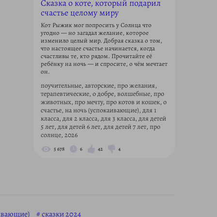
Сказка о коте, который подарил
счастье целому миру
Кот Рыжик мог попросить у Солнца что
угодно — но загадал желание, которое
изменило целый мир. Добрая сказка о том,
что настоящее счастье начинается, когда
счастливы те, кто рядом. Прочитайте её
ребёнку на ночь — и спросите, о чём мечтает
он.
поучительные, авторские, про желания,
терапевтические, о добре, волшебные, про
животных, про мечту, про котов и кошек, о
счастье, на ночь (успокаивающие), для 1
класса, для 2 класса, для 3 класса, для детей
5 лет, для детей 6 лет, для детей 7 лет, про
солнце, 2026
5 678
6
42
4
аивающие)
сказки 2024