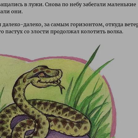
ащались в лужи. Снова по небу забегали маленькие
али они.
л далеко-далеко, за самым горизонтом, откуда вете
о пастух со злости продолжал колотить волка.