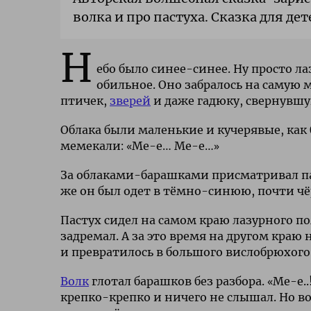
волка и про пастуха. Сказка для д
Н
ебо было синее-синее. Ну просто л
обильное. Оно забралось на самую м
птичек,
зверей
и даже гадюку, свернувшу
Облака были маленькие и кучерявые, как
мемекали: «Ме-е… Ме-е…»
За облаками-барашками присматривал паст
же он был одет в тёмно-синюю, почти чё
Пастух сидел на самом краю лазурного по
задремал. А за это время на другом краю
и превратилось в большого вислобрюхог
Волк
глотал барашков без разбора. «Ме-е..
крепко-крепко и ничего не слышал. Но во