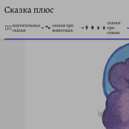
Сказка плюс
сказки
поучительные
сказки про
👨‍⚕️
🐾
👨‍👩‍👦‍👦
про
сказки
животных
семью