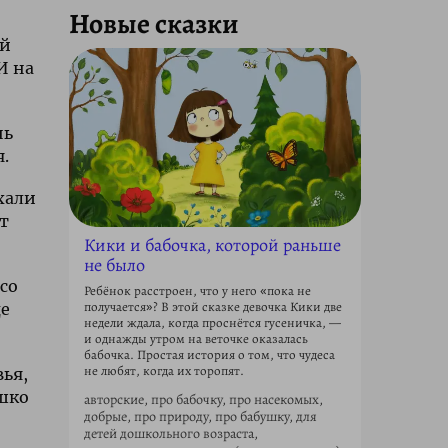
Новые сказки
ей
И на
нь
.
хали
т
Кики и бабочка, которой раньше
не было
 со
Ребёнок расстроен, что у него «пока не
получается»? В этой сказке девочка Кики две
де
недели ждала, когда проснётся гусеничка, —
и однажды утром на веточке оказалась
бабочка. Простая история о том, что чудеса
не любят, когда их торопят.
вья,
ышко
авторские, про бабочку, про насекомых,
добрые, про природу, про бабушку, для
детей дошкольного возраста,