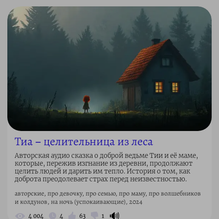
Тиа – целительница из леса
Авторская аудио сказка о доброй ведьме Тии и её маме,
которые, пережив изгнание из деревни, продолжают
целить людей и дарить им тепло. История о том, как
доброта преодолевает страх перед неизвестностью.
авторские, про девочку, про семью, про маму, про волшебников
и колдунов, на ночь (успокаивающие), 2024
🔊
4 004
4
63
1