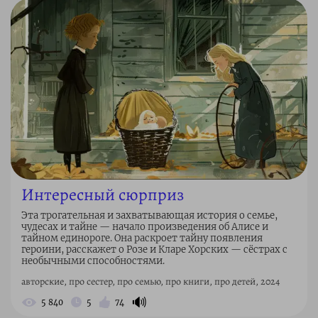
Интересный сюрприз
Эта трогательная и захватывающая история о семье,
чудесах и тайне — начало произведения об Алисе и
тайном единороге. Она раскроет тайну появления
героини, расскажет о Розе и Кларе Хорских — сёстрах с
необычными способностями.
авторские, про сестер, про семью, про книги, про детей, 2024
🔊
5 840
5
74