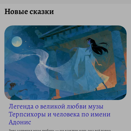
Новые сказки
Легенда о великой любви музы
Терпсихоры и человека по имени
Адонис
Зевс запретил музе любить — но каждую ночь она всё равно