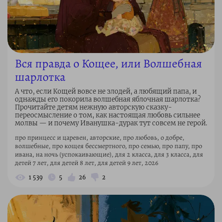
Вся правда о Кощее, или Волшебная
шарлотка
А что, если Кощей вовсе не злодей, а любящий папа, и
однажды его покорила волшебная яблочная шарлотка?
Прочитайте детям нежную авторскую сказку-
переосмысление о том, как настоящая любовь сильнее
молвы — и почему Иванушка-дурак тут совсем не герой.
про принцесс и царевен, авторские, про любовь, о добре,
волшебные, про кощея бессмертного, про семью, про папу, про
ивана, на ночь (успокаивающие), для 2 класса, для 3 класса, для
детей 7 лет, для детей 8 лет, для детей 9 лет, 2026
1 539
5
26
2