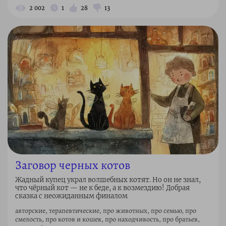
2 002
1
28
13
Заговор черных котов
Жадный купец украл волшебных котят. Но он не знал,
что чёрный кот — не к беде, а к возмездию! Добрая
сказка с неожиданным финалом
авторские, терапевтические, про животных, про семью, про
смелость, про котов и кошек, про находчивость, про братьев,