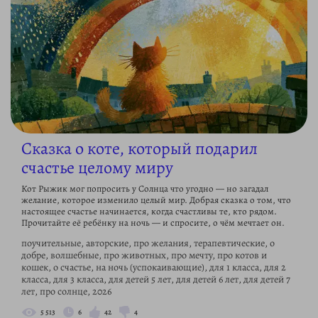
Сказка о коте, который подарил
счастье целому миру
Кот Рыжик мог попросить у Солнца что угодно — но загадал
желание, которое изменило целый мир. Добрая сказка о том, что
настоящее счастье начинается, когда счастливы те, кто рядом.
Прочитайте её ребёнку на ночь — и спросите, о чём мечтает он.
поучительные, авторские, про желания, терапевтические, о
добре, волшебные, про животных, про мечту, про котов и
кошек, о счастье, на ночь (успокаивающие), для 1 класса, для 2
класса, для 3 класса, для детей 5 лет, для детей 6 лет, для детей 7
лет, про солнце, 2026
5 513
6
42
4