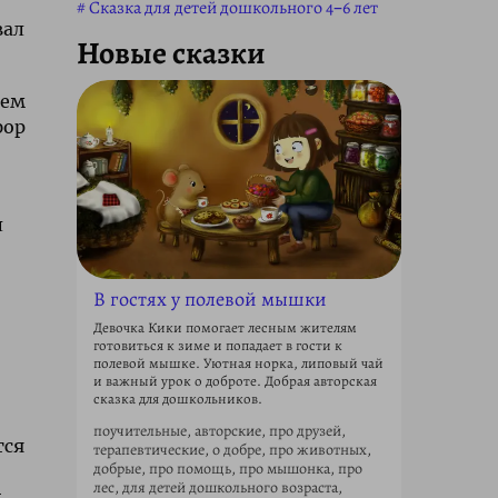
Сказка для детей дошкольного 4–6 лет
вал
Новые сказки
нем
фор
л
В гостях у полевой мышки
Девочка Кики помогает лесным жителям
готовиться к зиме и попадает в гости к
полевой мышке. Уютная норка, липовый чай
и важный урок о доброте. Добрая авторская
сказка для дошкольников.
поучительные, авторские, про друзей,
тся
терапевтические, о добре, про животных,
добрые, про помощь, про мышонка, про
лес, для детей дошкольного возраста,
,