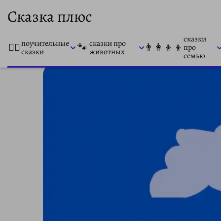
Сказка плюс
сказки
поучительные
сказки про
👨‍⚕️
🐾
👨‍👩‍👦‍👦
про
сказки
животных
семью