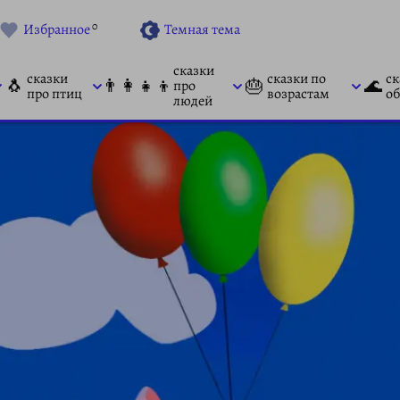
0
Избранное
Темная тема
сказки
сказки
сказки по
ск
🐧
👨‍👩‍👧‍👦
🎂
🌊
про
про птиц
возрастам
об
людей