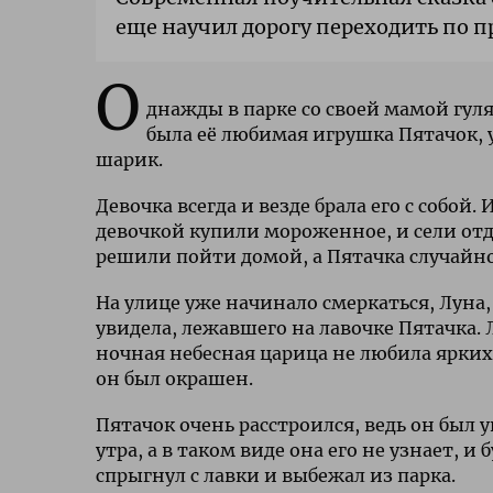
еще научил дорогу переходить по п
О
днажды в парке со своей мамой гуля
была её любимая игрушка Пятачок, 
шарик.
Девочка всегда и везде брала его с собой
девочкой купили мороженное, и сели отд
решили пойти домой, а Пятачка случайно
На улице уже начинало смеркаться, Луна,
увидела, лежавшего на лавочке Пятачка. 
ночная небесная царица не любила ярких 
он был окрашен.
Пятачок очень расстроился, ведь он был у
утра, а в таком виде она его не узнает, и
спрыгнул с лавки и выбежал из парка.