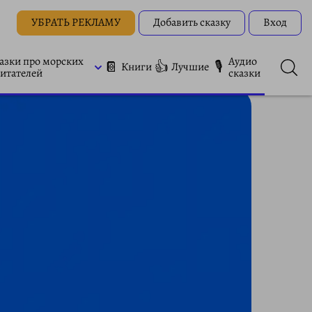
УБРАТЬ РЕКЛАМУ
Добавить сказку
Вход
азки про морских
Аудио
📔
👍
🎙
Книги
Лучшие
итателей
сказки