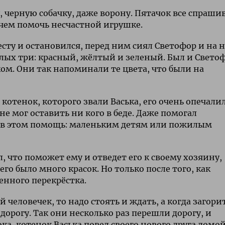
 черную собачку, даже ворону. Пятачок все спраши
 чем помочь несчастной игрушке.
ту и остановился, перед ним сиял Светофор и на 
елых три: красный, жёлтый и зеленый. Был и Свето
м. Они так напоминали те цвета, что были на
тенок, которого звали Васька, его очень опечали
не мог оставить ни кого в беде. Даже помогал
а в этом помощь: маленьким детям или пожилым
, что поможет ему и отведет его к своему хозяину,
го было много красок. Но только после того, как
енного перекрёстка.
й человечек, то надо стоять и ждать, а когда загори
орогу. Так они несколько раз перешли дорогу, и
ка, котенок Васька повел своего нового друга домой