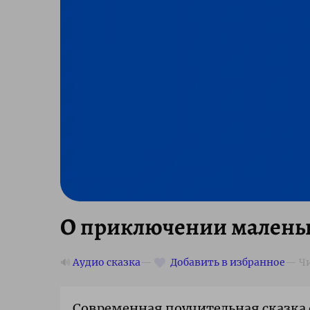
О приключении маленьк
🔊
Аудио сказка
Современная поучительная сказка о 