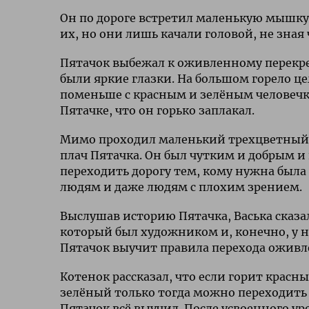
Он по дороге встретил маленькую мышку,
их, но они лишь качали головой, не зная
Пятачок выбежал к оживленному перекрес
были яркие глазки. На большом горело ц
поменьше с красным и зелёным человечко
Пятачке, что он горько заплакал.
Мимо проходил маленький трехцветный ко
плач Пятачка. Он был чутким и добрым и 
переходить дорогу тем, кому нужна был
людям и даже людям с плохим зрением.
Выслушав историю Пятачка, Васька сказал
который был художником и, конечно, у не
Пятачок выучит правила перехода оживл
Котенок рассказал, что если горит красны
зелёный только тогда можно переходить д
Пятачок всё выучил. После усвоенного уро