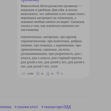
Мамонтёнок Мотя расчистил тропинку —
широкую и удобную. Для себя. А потом
выяснилось, что зайчонок в его следах тонет,
черепашка застревает на ступеньках, а
лемминг вообще ничего не видит. Смешная
сказка о том, как научиться помогать по-
настоящему.
поучительные, авторские, про друзей,
терапевтические, про животных, добрые,
зимние, про помощь, с картинками, про
приключения, смешные, на ночь
(успокаивающие), про уверенность, для 1
класса, для 2 класса, для старшей группы,
для детей 4 лет, для детей 5 лет, для детей 6
лет, для детей 7 лет, 2026
3 309
13
11
3
котенка
сказки 2020
сказки про ПДД