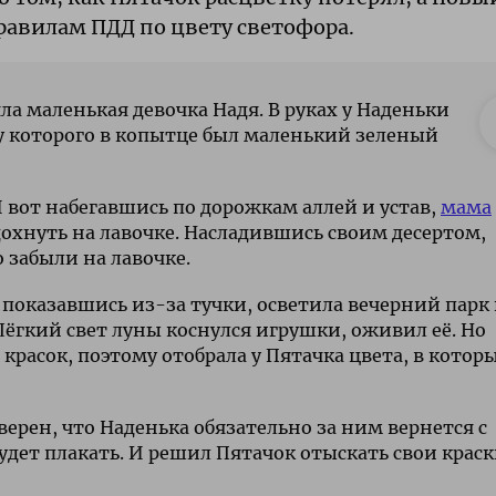
равилам ПДД по цвету светофора.
ла маленькая девочка Надя. В руках у Наденьки
у которого в копытце был маленький зеленый
. И вот набегавшись по дорожкам аллей и устав,
мама
охнуть на лавочке. Насладившись своим десертом,
 забыли на лавочке.
 показавшись из-за тучки, осветила вечерний парк
Лёгкий свет луны коснулся игрушки, оживил её. Но
красок, поэтому отобрала у Пятачка цвета, в котор
верен, что Наденька обязательно за ним вернется с
 будет плакать. И решил Пятачок отыскать свои краск