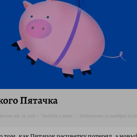
ого Пятачка
том, как Пятачок расцветку потерял, а новый 