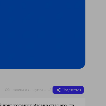
Поделиться
друг котенок Васька спас его, да