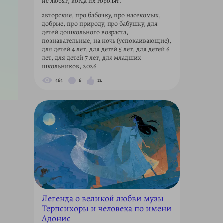
не любят, когда их торопят.
авторские, про бабочку, про насекомых,
добрые, про природу, про бабушку, для
детей дошкольного возраста,
познавательные, на ночь (успокаивающие),
для детей 4 лет, для детей 5 лет, для детей 6
лет, для детей 7 лет, для младших
школьников, 2026
464
6
12
Легенда о великой любви музы
Терпсихоры и человека по имени
Адонис