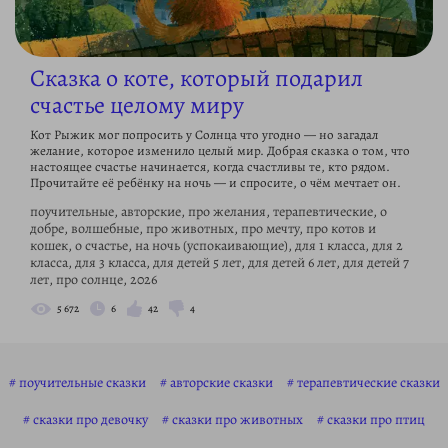
Сказка о коте, который подарил
счастье целому миру
Кот Рыжик мог попросить у Солнца что угодно — но загадал
желание, которое изменило целый мир. Добрая сказка о том, что
настоящее счастье начинается, когда счастливы те, кто рядом.
Прочитайте её ребёнку на ночь — и спросите, о чём мечтает он.
поучительные, авторские, про желания, терапевтические, о
добре, волшебные, про животных, про мечту, про котов и
кошек, о счастье, на ночь (успокаивающие), для 1 класса, для 2
класса, для 3 класса, для детей 5 лет, для детей 6 лет, для детей 7
лет, про солнце, 2026
5 672
6
42
4
поучительные сказки
авторские сказки
терапевтические сказки
сказки про девочку
сказки про животных
сказки про птиц