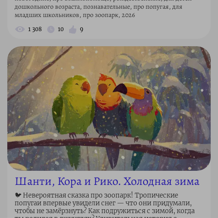
дошкольного возраста, познавательные, про попугая, для
младших школьников, про зоопарк, 2026
1 308
10
9
Шанти, Кора и Рико. Холодная зима
🐦 Невероятная сказка про зоопарк! Тропические
попугаи впервые увидели снег — что они придумали,
чтобы не замёрзнуть? Как подружиться с зимой, когда