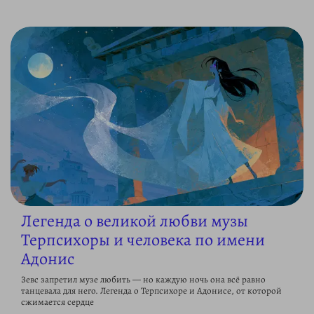
Легенда о великой любви музы
Терпсихоры и человека по имени
Адонис
Зевс запретил музе любить — но каждую ночь она всё равно
танцевала для него. Легенда о Терпсихоре и Адонисе, от которой
сжимается сердце