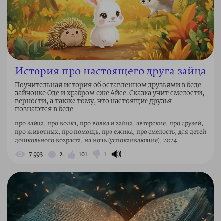
История про настоящего друга зайца
Поучительная история об оставленном друзьями в беде
зайчонке Оде и храбром еже Айсе. Сказка учит смелости,
верности, а также тому, что настоящие друзья
познаются в беде.
про зайца, про волка, про волка и зайца, авторские, про друзей,
про животных, про помощь, про ежика, про смелость, для детей
дошкольного возраста, на ночь (успокаивающие), 2024
🔊
7 993
2
101
1