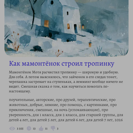
Как мамонтёнок строил тропинку
Мамонтёнок Мотя расчистил тропинку — широкую и удобную.
Для себя. А потом выяснилось, что зайчонок в его следах тонет,
черепашка застревает на ступеньках, а лемминг вообще ничего не
видит. Смешная сказка о том, как научиться помогать по-
настоящему.
поучительные, авторские, про друзей, терапевтические, про
животных, добрые, зимние, про помощь, с картинками, про
приключения, смешные, на ночь (успокаивающие), про
уверенность, для 1 класса, для 2 класса, для старшей группы, для
детей 4 лет, для детей 5 лет, для детей 6 лет, для детей 7 лет, 2026
3 355
13
11
3