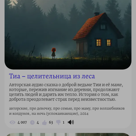
Тиа – целительница из леса
Авторская аудио сказка о доброй ведьме Тии и её маме,
которые, пережив изгнание из деревни, продолжают
целить людей и дарить им тепло. История о том, как
доброта преодолевает страх перед неизвестностью.
авторские, про девочку, про семью, про маму, про волшебников
и колдунов, на ночь (успокаивающие), 2024
🔊
4 007
4
63
1