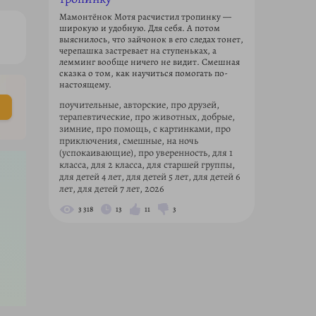
Мамонтёнок Мотя расчистил тропинку —
широкую и удобную. Для себя. А потом
выяснилось, что зайчонок в его следах тонет,
черепашка застревает на ступеньках, а
лемминг вообще ничего не видит. Смешная
сказка о том, как научиться помогать по-
настоящему.
поучительные, авторские, про друзей,
терапевтические, про животных, добрые,
зимние, про помощь, с картинками, про
приключения, смешные, на ночь
(успокаивающие), про уверенность, для 1
класса, для 2 класса, для старшей группы,
для детей 4 лет, для детей 5 лет, для детей 6
лет, для детей 7 лет, 2026
3 318
13
11
3