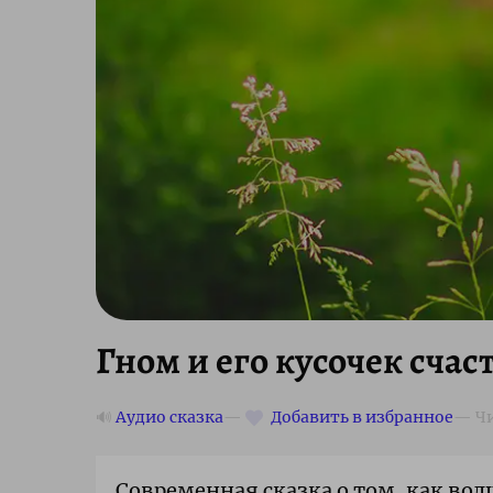
Гном и его кусочек счас
🔊
Аудио сказка
Современная сказка о том, как вол