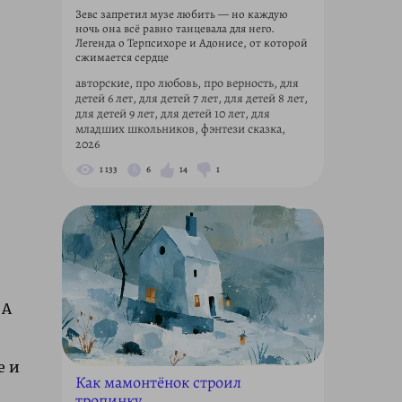
Зевс запретил музе любить — но каждую
ночь она всё равно танцевала для него.
Легенда о Терпсихоре и Адонисе, от которой
сжимается сердце
авторские, про любовь, про верность, для
детей 6 лет, для детей 7 лет, для детей 8 лет,
для детей 9 лет, для детей 10 лет, для
младших школьников, фэнтези сказка,
2026
1 133
6
14
1
 А
е и
Как мамонтёнок строил
тропинку