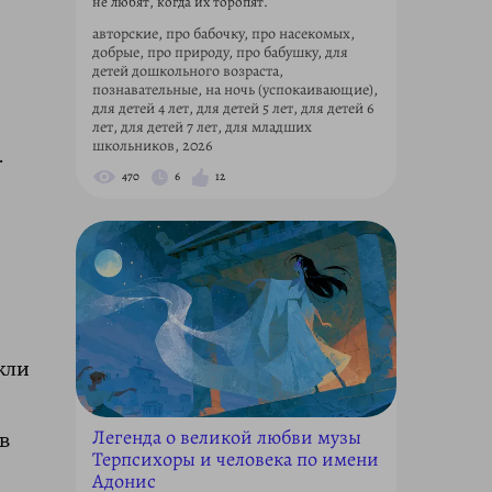
не любят, когда их торопят.
авторские, про бабочку, про насекомых,
добрые, про природу, про бабушку, для
детей дошкольного возраста,
познавательные, на ночь (успокаивающие),
для детей 4 лет, для детей 5 лет, для детей 6
лет, для детей 7 лет, для младших
школьников, 2026
.
470
6
12
кли
Легенда о великой любви музы
в
Терпсихоры и человека по имени
Адонис