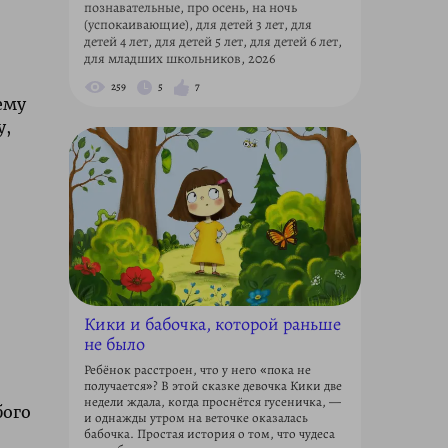
познавательные, про осень, на ночь
(успокаивающие), для детей 3 лет, для
детей 4 лет, для детей 5 лет, для детей 6 лет,
для младших школьников, 2026
259
5
7
ему
у,
Кики и бабочка, которой раньше
не было
Ребёнок расстроен, что у него «пока не
получается»? В этой сказке девочка Кики две
недели ждала, когда проснётся гусеничка, —
бого
и однажды утром на веточке оказалась
бабочка. Простая история о том, что чудеса