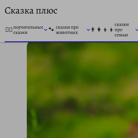
Сказка плюс
сказки
поучительные
сказки про
👨‍⚕️
🐾
👨‍👩‍👦‍👦
про
сказки
животных
семью