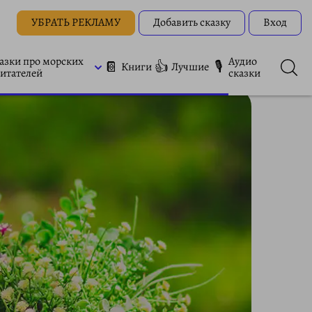
УБРАТЬ РЕКЛАМУ
Добавить сказку
Вход
азки про морских
Аудио
📔
👍
🎙
Книги
Лучшие
итателей
сказки