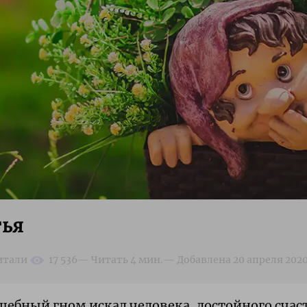
тья
шебный гном искал человека, достойного счас