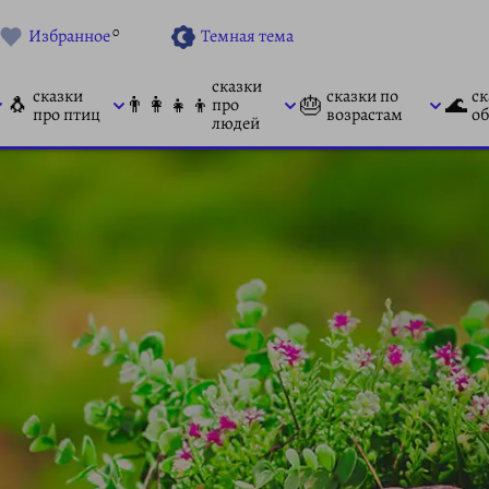
0
Избранное
Темная тема
сказки
сказки
сказки по
ск
🐧
👨‍👩‍👧‍👦
🎂
🌊
про
про птиц
возрастам
об
людей