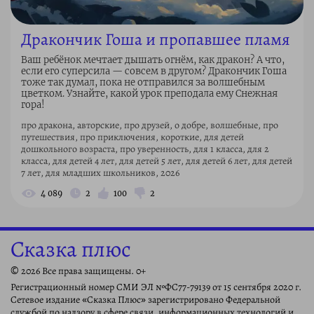
Дракончик Гоша и пропавшее пламя
Ваш ребёнок мечтает дышать огнём, как дракон? А что,
если его суперсила — совсем в другом? Дракончик Гоша
тоже так думал, пока не отправился за волшебным
цветком. Узнайте, какой урок преподала ему Снежная
гора!
про дракона, авторские, про друзей, о добре, волшебные, про
путешествия, про приключения, короткие, для детей
дошкольного возраста, про уверенность, для 1 класса, для 2
класса, для детей 4 лет, для детей 5 лет, для детей 6 лет, для детей
7 лет, для младших школьников, 2026
4 089
2
100
2
Сказка плюс
© 2026 Все права защищены. 0+
Регистрационный номер СМИ ЭЛ №ФС77-79139 от 15 сентября 2020 г.
Сетевое издание «Сказка Плюс» зарегистрировано Федеральной
службой по надзору в сфере связи, информационных технологий и