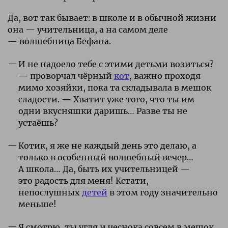
Да, вот так
бывает: в школе и в обычной жизни
она —
учительница, а на самом деле
—
волшебница Бефана.
И не надоело тебе
с этими детьми возиться?
— проворчал
чёрный
кот
, важно проходя
мимо хозяйки,
пока та складывала в мешок
сладости. —
Хватит уже того, что ты им
одни
вкусняшки даришь… Разве ты не
устаёшь?
Котик, я же не каждый день это делаю,
а
только в особенный волшебный вечер…
А
школа… Да, быть их учительницей —
это
радость для меня! Кстати,
непослушных
детей
в этом году значительно
меньше!
Я смотрю, ты угля и чеснока совсем в
мешок