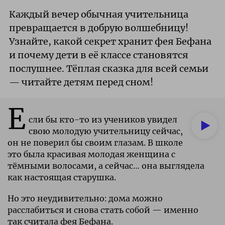
Каждый вечер обычная учительница
превращается в добрую волшебницу!
Узнайте, какой секрет хранит фея Бефана
и почему дети в её классе становятся
послушнее. Тёплая сказка для всей семьи
— читайте детям перед сном!
Е
сли бы кто-то из учеников увидел
свою
молодую учительницу сейчас,
он не
поверил бы своим глазам. В школе
это
была красивая молодая женщина с
тёмными
волосами, а сейчас… она выглядела
как
настоящая старушка.
Но это
неудивительно: дома можно
расслабиться
и снова стать собой — именно
так
считала фея Бефана.