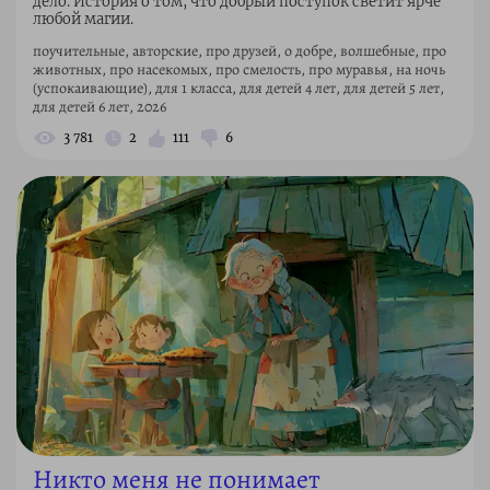
дело. История о том, что добрый поступок светит ярче
любой магии.
поучительные, авторские, про друзей, о добре, волшебные, про
животных, про насекомых, про смелость, про муравья, на ночь
(успокаивающие), для 1 класса, для детей 4 лет, для детей 5 лет,
для детей 6 лет, 2026
3 781
2
111
6
Никто меня не понимает