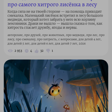
про самого хитрого лисёнка в лесу
Когда сила не на твоей стороне — на помощь приходит
смекалка. Маленький лисёнок встретил в лесу большого
медведя, который хотел забрать у него всю корзину
земляники. Драки не вышло — вышла сказка о том, как
хитрость спасает дружбу, ягоды и нервы.
авторские, про друзей, про животных, про медведя, про лес, про
лису, про смекалку, про хитрость, с вопросами, для детей 4 лет,
для детей 5 лет, для детей 6 лет, для детей 7 лет, 2026
2 953
4
32
1