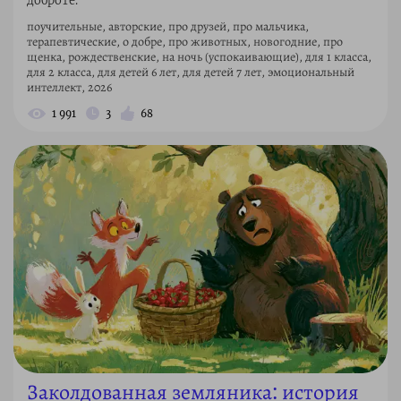
доброте.
поучительные, авторские, про друзей, про мальчика,
терапевтические, о добре, про животных, новогодние, про
щенка, рождественские, на ночь (успокаивающие), для 1 класса,
для 2 класса, для детей 6 лет, для детей 7 лет, эмоциональный
интеллект, 2026
1 991
3
68
Заколдованная земляника: история