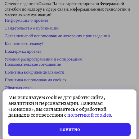
Сетевое издание «Сказка Плюс» зарегистрировано Федеральной
службой по надзору в сфере связи, информационных технологий и
массовых коммуникаций.
Информация о проекте
Свидетельство о публикации
Соглашение об использовании авторских произведений
Как написать сказку?
Поддержка проекта
Условия распространения и копирования
Пользовательское соглашение
Политика конфиденциальности
Политика использования cookies
Обратная связь
Колонка редактора
Мы используем cookies для работы сайта,
Реклама на сайте
аналитики и персонализации. Нажимая
«Понятно», вы соглашаетесь с обработкой
Карта сайта
данных в соответствии с
политикой cookies
.
Сайт сделан в
студии Павла Сайка
Подписка без рекламы 🌟
Информация
о проекте
Подписаться
Всего 49 ₽/месяц. Поддержите
Понятно
проект!