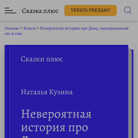
Сказка плюс
УБРАТЬ РЕКЛАМУ
Главная
>
Книги
>
Невероятная история про Дину, заколдованный
лес и сны