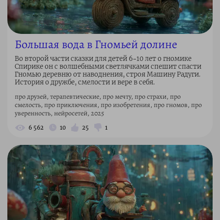
Большая вода в Гномьей долине
Во второй части сказки для детей 6–10 лет о гномике
Спирике он с волшебными светлячками спешит спасти
Гномью деревню от наводнения, строя Машину Радуги.
История о дружбе, смелости и вере в себя.
про друзей, терапевтические, про мечту, про страхи, про
смелость, про приключения, про изобретения, про гномов, про
уверенность, нейросетей, 2025
6 562
10
25
1