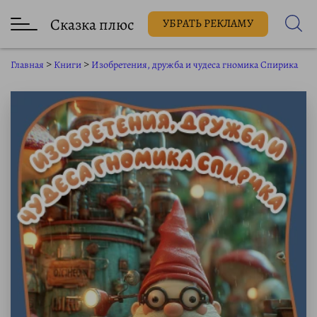
Сказка плюс
УБРАТЬ РЕКЛАМУ
Главная
>
Книги
>
Изобретения, дружба и чудеса гномика Спирика