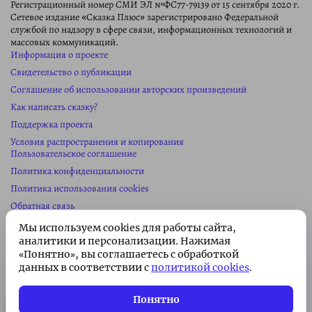
Регистрационный номер СМИ ЭЛ №ФС77-79139 от 15 сентября 2020 г.
Сетевое издание «Сказка Плюс» зарегистрировано Федеральной
службой по надзору в сфере связи, информационных технологий и
массовых коммуникаций.
Информация о проекте
Свидетельство о публикации
Соглашение об использовании авторских произведений
Как написать сказку?
Поддержка проекта
Условия распространения и копирования
Пользовательское соглашение
Политика конфиденциальности
Политика использования cookies
Обратная связь
Колонка редактора
Мы используем cookies для работы сайта,
Реклама на сайте
аналитики и персонализации. Нажимая
«Понятно», вы соглашаетесь с обработкой
Карта сайта
данных в соответствии с
политикой cookies
.
Сайт сделан в
студии Павла Сайка
Подписка без рекламы 🌟
Информация
о проекте
Подписаться
Всего 49 ₽/месяц. Поддержите
Понятно
проект!