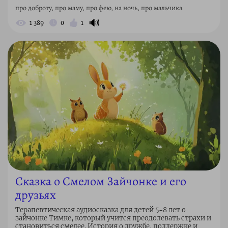
про доброту, про маму, про фею, на ночь, про мальчика
🔊
1 389
0
1
Сказка о Смелом Зайчонке и его
друзьях
Терапевтическая аудиосказка для детей 5–8 лет о
зайчонке Тимке, который учится преодолевать страхи и
становиться смелее. История о дружбе, поддержке и