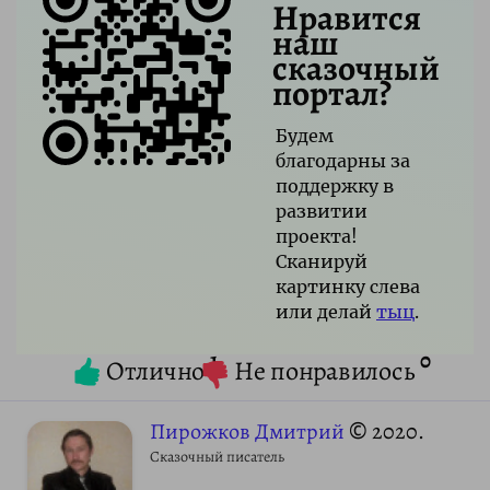
Нравится
наш
сказочный
портал?
Будем
благодарны за
поддержку в
развитии
проекта!
Сканируй
картинку слева
или делай
тыц
.
1
0
Отлично
Не понравилось
Пирожков Дмитрий
© 2020.
Сказочный писатель