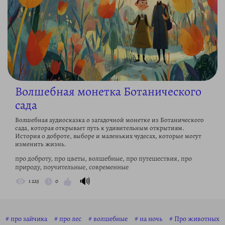
Волшебная монетка Ботанического
сада
Волшебная аудиосказка о загадочной монетке из Ботанического
сада, которая открывает путь к удивительным открытиям.
История о доброте, выборе и маленьких чудесах, которые могут
изменить жизнь.
про доброту, про цветы, волшебные, про путешествия, про
природу, поучительные, современные
🔊
1 225
0
про зайчика
про лес
волшебные
на ночь
Про животных