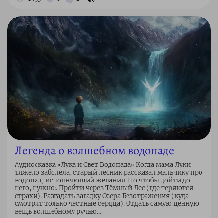
Легенда о волшебном водопаде
Аудиосказка «Лука и Свет Водопада» Когда мама Луки
тяжело заболела, старый лесник рассказал мальчику про
водопад, исполняющий желания. Но чтобы дойти до
него, нужно:. Пройти через Тёмный Лес (где теряются
страхи). Разгадать загадку Озера Безотражения (куда
смотрят только честные сердца). Отдать самую ценную
вещь волшебному ручью...