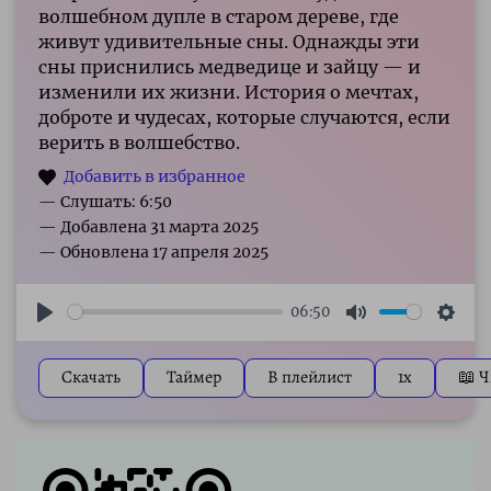
волшебном дупле в старом дереве, где
живут удивительные сны. Однажды эти
сны приснились медведице и зайцу — и
изменили их жизни. История о мечтах,
доброте и чудесах, которые случаются, если
верить в волшебство.
— Слушать: 6:50
06:50
Play
Mute
Sett
Скачать
Таймер
В плейлист
1x
📖 Ч