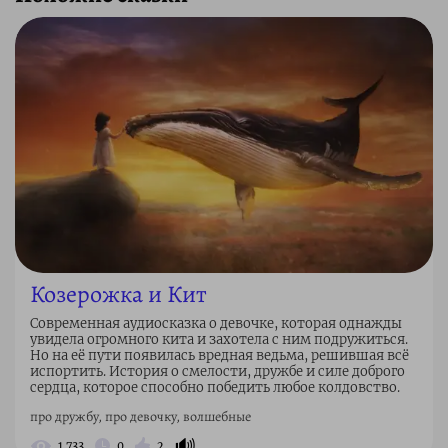
Козерожка и Кит
Современная аудиосказка о девочке, которая однажды
увидела огромного кита и захотела с ним подружиться.
Но на её пути появилась вредная ведьма, решившая всё
испортить. История о смелости, дружбе и силе доброго
сердца, которое способно победить любое колдовство.
про дружбу, про девочку, волшебные
🔊
1 733
0
2