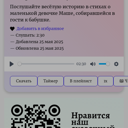
Послушайте весёлую историю в стихах о
маленькой девочке Маше, собиравшейся в
гости к бабушке.
— Слушать: 2:30
02:30
Play
Mute
Sett
Скачать
Таймер
В плейлист
1x
📖 Ч
Нравится
наш