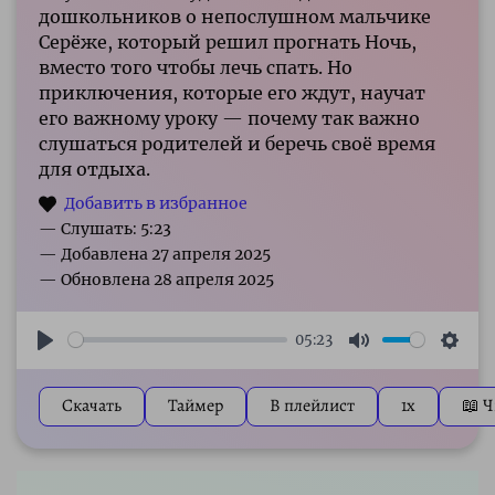
дошкольников о непослушном мальчике
Серёже, который решил прогнать Ночь,
вместо того чтобы лечь спать. Но
приключения, которые его ждут, научат
его важному уроку — почему так важно
слушаться родителей и беречь своё время
для отдыха.
— Слушать: 5:23
05:23
Play
Mute
Sett
Скачать
Таймер
В плейлист
1x
📖 Ч