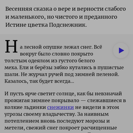
Весенняя сказка о вере и верности слабого
и маленького, но чистого и преданного
Истине цветка Подснежник.
Н
а лесной опушке лежал снег. Всё
вокруг было словно покрыто
толстым одеялом из густого белого
меха. Ели и берёзы зябко кутались в пушистые
шали. Не журчал ручей под зимней пеленой.
Казалось, так будет всегда…
И пусть ярче светит солнце, как бы невзначай
прожигая зимнее покрывало — слежавшиеся в
колкие льдинки
снежинки
не видели в этом
угрозы своему владычеству. За наивным
потеплением вновь последуют морозы и
метели, свежий снег покроет расчищенные