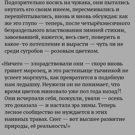
Подозрительно косясь на чужака, они пытались
окутать его своим инеем, пересмеивались и
перешёптывались, вновь и вновь обсуждая: как
же это глупо — теперь, после четырёхмесячного
безраздельного властвования зимней стихии,
завоевавшей, кажется, весь свет, поверить в
какое-то потепление и вырасти — чуть ли не
среди сугробов — розовым цветком.
«
Ничего — злорадствовали они — скоро вновь
грянет морозец, и это растеньице тычинкой не
успеет моргнуть, как превратится в подобную
нам ледышку. Неужели он не понимает, что
время цветов миновало уже пол года назад?!
Они исчерпали себя, пожухли, увяли — осень
это доказала — и настала эра зимы. Теперь
лесное сообщество не нуждается в этих
наивных травах. Снег — вот высшее развитие
природы, её реальность!»