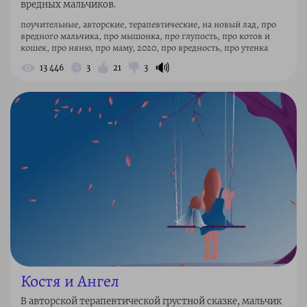
вредных мальчиков.
поучительные, авторские, терапевтические, на новый лад, про
вредного мальчика, про мышонка, про глупость, про котов и
кошек, про няню, про маму, 2020, про вредность, про утенка
🔊
13 446
3
21
3
Костя и Ангел
В авторской терапевтической грустной сказке, мальчик