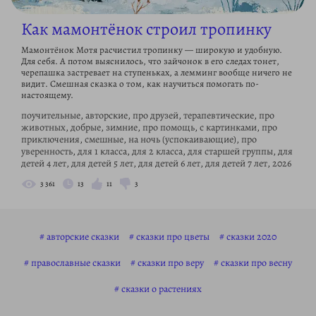
Как мамонтёнок строил тропинку
Мамонтёнок Мотя расчистил тропинку — широкую и удобную.
Для себя. А потом выяснилось, что зайчонок в его следах тонет,
черепашка застревает на ступеньках, а лемминг вообще ничего не
видит. Смешная сказка о том, как научиться помогать по-
настоящему.
поучительные, авторские, про друзей, терапевтические, про
животных, добрые, зимние, про помощь, с картинками, про
приключения, смешные, на ночь (успокаивающие), про
уверенность, для 1 класса, для 2 класса, для старшей группы, для
детей 4 лет, для детей 5 лет, для детей 6 лет, для детей 7 лет, 2026
3 361
13
11
3
авторские сказки
сказки про цветы
сказки 2020
православные сказки
сказки про веру
сказки про весну
сказки о растениях